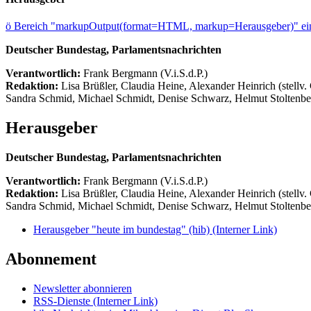
ö
Bereich "markupOutput(format=HTML, markup=Herausgeber)" ein
Deutscher Bundestag, Parlamentsnachrichten
Verantwortlich:
Frank Bergmann (V.i.S.d.P.)
Redaktion:
Lisa Brüßler, Claudia Heine, Alexander Heinrich (stellv.
Sandra Schmid, Michael Schmidt, Denise Schwarz, Helmut Stoltenbe
Herausgeber
Deutscher Bundestag, Parlamentsnachrichten
Verantwortlich:
Frank Bergmann (V.i.S.d.P.)
Redaktion:
Lisa Brüßler, Claudia Heine, Alexander Heinrich (stellv.
Sandra Schmid, Michael Schmidt, Denise Schwarz, Helmut Stoltenbe
Herausgeber "heute im bundestag" (hib)
(Interner Link)
Abonnement
Newsletter abonnieren
RSS-Dienste
(Interner Link)