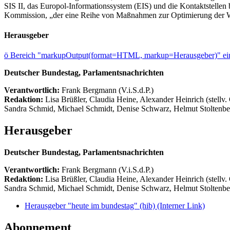
SIS II, das Europol-Informationssystem (EIS) und die Kontaktstelle
Kommission, „der eine Reihe von Maßnahmen zur Optimierung der Wir
Herausgeber
ö
Bereich "markupOutput(format=HTML, markup=Herausgeber)" ein
Deutscher Bundestag, Parlamentsnachrichten
Verantwortlich:
Frank Bergmann (V.i.S.d.P.)
Redaktion:
Lisa Brüßler, Claudia Heine, Alexander Heinrich (stellv.
Sandra Schmid, Michael Schmidt, Denise Schwarz, Helmut Stoltenbe
Herausgeber
Deutscher Bundestag, Parlamentsnachrichten
Verantwortlich:
Frank Bergmann (V.i.S.d.P.)
Redaktion:
Lisa Brüßler, Claudia Heine, Alexander Heinrich (stellv.
Sandra Schmid, Michael Schmidt, Denise Schwarz, Helmut Stoltenbe
Herausgeber "heute im bundestag" (hib)
(Interner Link)
Abonnement