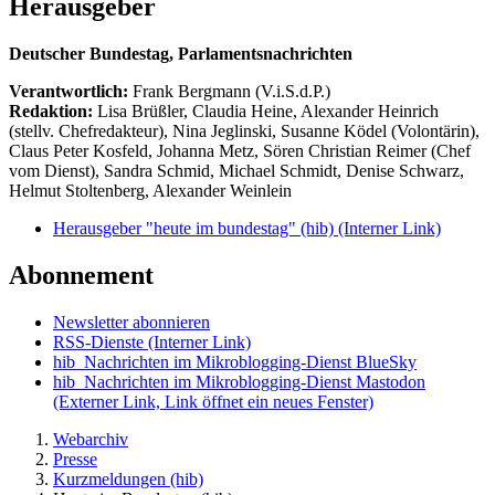
Herausgeber
Deutscher Bundestag, Parlamentsnachrichten
Verantwortlich:
Frank Bergmann (V.i.S.d.P.)
Redaktion:
Lisa Brüßler, Claudia Heine, Alexander Heinrich
(stellv. Chefredakteur), Nina Jeglinski,
Susanne Ködel (Volontärin),
Claus Peter Kosfeld, Johanna Metz, Sören Christian Reimer (Chef
vom Dienst), Sandra Schmid, Michael Schmidt, Denise Schwarz,
Helmut Stoltenberg, Alexander Weinlein
Herausgeber "heute im bundestag" (hib)
(Interner Link)
Abonnement
Newsletter abonnieren
RSS-Dienste
(Interner Link)
hib_Nachrichten im Mikroblogging-Dienst BlueSky
hib_Nachrichten im Mikroblogging-Dienst Mastodon
(Externer Link, Link öffnet ein neues Fenster)
Webarchiv
Presse
Kurzmeldungen (hib)