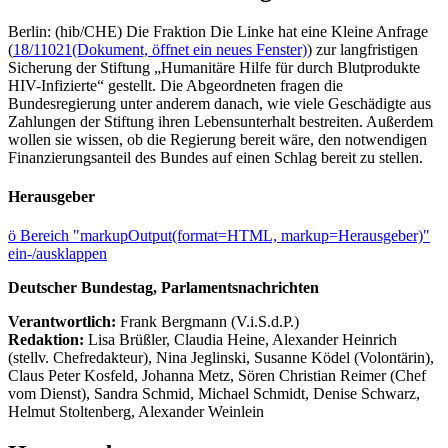
Berlin: (hib/CHE) Die Fraktion Die Linke hat eine Kleine Anfrage
(
18/11021
(Dokument, öffnet ein neues Fenster)
) zur langfristigen
Sicherung der Stiftung „Humanitäre Hilfe für durch Blutprodukte
HIV-Infizierte“ gestellt. Die Abgeordneten fragen die
Bundesregierung unter anderem danach, wie viele Geschädigte aus
Zahlungen der Stiftung ihren Lebensunterhalt bestreiten. Außerdem
wollen sie wissen, ob die Regierung bereit wäre, den notwendigen
Finanzierungsanteil des Bundes auf einen Schlag bereit zu stellen.
Herausgeber
ö
Bereich "markupOutput(format=HTML, markup=Herausgeber)"
ein-/ausklappen
Deutscher Bundestag, Parlamentsnachrichten
Verantwortlich:
Frank Bergmann (V.i.S.d.P.)
Redaktion:
Lisa Brüßler, Claudia Heine, Alexander Heinrich
(stellv. Chefredakteur), Nina Jeglinski,
Susanne Ködel (Volontärin),
Claus Peter Kosfeld, Johanna Metz, Sören Christian Reimer (Chef
vom Dienst), Sandra Schmid, Michael Schmidt, Denise Schwarz,
Helmut Stoltenberg, Alexander Weinlein