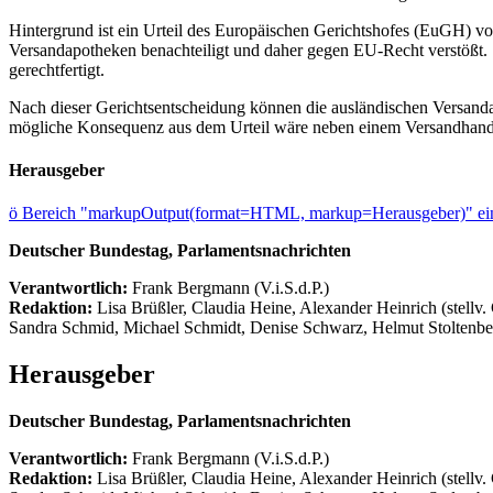
Hintergrund ist ein Urteil des Europäischen Gerichtshofes (EuGH) v
Versandapotheken benachteiligt und daher gegen EU-Recht verstößt.
gerechtfertigt.
Nach dieser Gerichtsentscheidung können die ausländischen Versand
mögliche Konsequenz aus dem Urteil wäre neben einem Versandhandels
Herausgeber
ö
Bereich "markupOutput(format=HTML, markup=Herausgeber)" ein
Deutscher Bundestag, Parlamentsnachrichten
Verantwortlich:
Frank Bergmann (V.i.S.d.P.)
Redaktion:
Lisa Brüßler, Claudia Heine, Alexander Heinrich (stellv.
Sandra Schmid, Michael Schmidt, Denise Schwarz, Helmut Stoltenbe
Herausgeber
Deutscher Bundestag, Parlamentsnachrichten
Verantwortlich:
Frank Bergmann (V.i.S.d.P.)
Redaktion:
Lisa Brüßler, Claudia Heine, Alexander Heinrich (stellv.