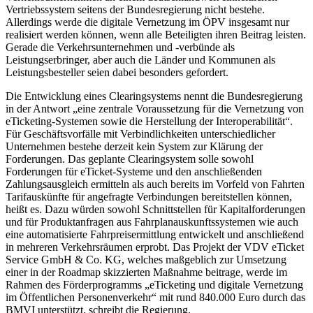
Vertriebssystem seitens der Bundesregierung nicht bestehe.
Allerdings werde die digitale Vernetzung im ÖPV insgesamt nur
realisiert werden können, wenn alle Beteiligten ihren Beitrag leisten.
Gerade die Verkehrsunternehmen und -verbünde als
Leistungserbringer, aber auch die Länder und Kommunen als
Leistungsbesteller seien dabei besonders gefordert.
Die Entwicklung eines Clearingsystems nennt die Bundesregierung
in der Antwort „eine zentrale Voraussetzung für die Vernetzung von
eTicketing-Systemen sowie die Herstellung der Interoperabilität“.
Für Geschäftsvorfälle mit Verbindlichkeiten unterschiedlicher
Unternehmen bestehe derzeit kein System zur Klärung der
Forderungen. Das geplante Clearingsystem solle sowohl
Forderungen für eTicket-Systeme und den anschließenden
Zahlungsausgleich ermitteln als auch bereits im Vorfeld von Fahrten
Tarifauskünfte für angefragte Verbindungen bereitstellen können,
heißt es. Dazu würden sowohl Schnittstellen für Kapitalforderungen
und für Produktanfragen aus Fahrplanauskunftssystemen wie auch
eine automatisierte Fahrpreisermittlung entwickelt und anschließend
in mehreren Verkehrsräumen erprobt. Das Projekt der VDV eTicket
Service GmbH & Co. KG, welches maßgeblich zur Umsetzung
einer in der Roadmap skizzierten Maßnahme beitrage, werde im
Rahmen des Förderprogramms „eTicketing und digitale Vernetzung
im Öffentlichen Personenverkehr“ mit rund 840.000 Euro durch das
BMVI unterstützt, schreibt die Regierung.