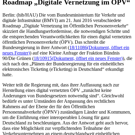
Roadmap „Digitale Vernetzung im ÖPV“
Berlin: (hib/HAU) Die vom Bundesministerium für Verkehr und
digitale Infrastruktur (BMVI) am 21. Juni 2016 verabschiedete
Roadmap „Digitale Vernetzung im Öffentlichen Personenverkehr“
skizziert die Handlungserfordernisse, die notwendigen Schritte und
die entsprechenden Verantwortlichkeiten für einen digital vernetzten
öffentlichen Personenverkehr (ÖPV). Das schreibt die
Bundesregierung in ihrer Antwort (
18/11086
(Dokument, öffnet ein
neues Fenster)
) auf eine Kleine Anfrage der Fraktion Bündnis
90/Die Grünen (
18/10915
(Dokument, öffnet ein neues Fenster)
), die
sich nach den „Plänen der Bundesregierung für ein einheitliches
elektronisches Ticketing (eTicketing) in Deutschland“ erkundigt
hatte.
Weiter teilt die Regierung mit, dass ihrer Auffassung nach zur
Herstellung eines digital vernetzten ÖPV „zunächst keine
Änderungen von Bundesgesetzen notwendig sind“. Gleichwohl
bedürfe es unter Umständen der Anpassung des rechtlichen
Rahmens auf der Ebene der für den Öffentlichen
Personennahverkehr (ÖPNV) zuständigen Länder und Kommunen,
um die Einführung einer interoperablen Lösung für ganz
Deutschland zu beschleunigen. Aus der Antwort geht auch hervor,
dass eine Möglichkeit zur verpflichtenden Teilnahme der
Verkehrsunternehmen an einem deutschlandweit einheitlichen