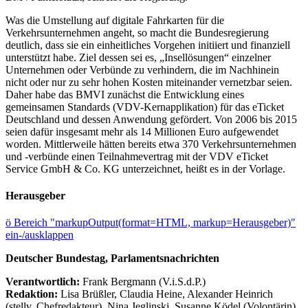
Was die Umstellung auf digitale Fahrkarten für die
Verkehrsunternehmen angeht, so macht die Bundesregierung
deutlich, dass sie ein einheitliches Vorgehen initiiert und finanziell
unterstützt habe. Ziel dessen sei es, „Insellösungen“ einzelner
Unternehmen oder Verbünde zu verhindern, die im Nachhinein
nicht oder nur zu sehr hohen Kosten miteinander vernetzbar seien.
Daher habe das BMVI zunächst die Entwicklung eines
gemeinsamen Standards (VDV-Kernapplikation) für das eTicket
Deutschland und dessen Anwendung gefördert. Von 2006 bis 2015
seien dafür insgesamt mehr als 14 Millionen Euro aufgewendet
worden. Mittlerweile hätten bereits etwa 370 Verkehrsunternehmen
und -verbünde einen Teilnahmevertrag mit der VDV eTicket
Service GmbH & Co. KG unterzeichnet, heißt es in der Vorlage.
Herausgeber
ö
Bereich "markupOutput(format=HTML, markup=Herausgeber)"
ein-/ausklappen
Deutscher Bundestag, Parlamentsnachrichten
Verantwortlich:
Frank Bergmann (V.i.S.d.P.)
Redaktion:
Lisa Brüßler, Claudia Heine, Alexander Heinrich
(stellv. Chefredakteur), Nina Jeglinski,
Susanne Ködel (Volontärin),