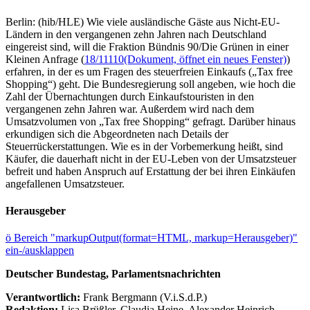
Berlin: (hib/HLE) Wie viele ausländische Gäste aus Nicht-EU-
Ländern in den vergangenen zehn Jahren nach Deutschland
eingereist sind, will die Fraktion Bündnis 90/Die Grünen in einer
Kleinen Anfrage (
18/11110
(Dokument, öffnet ein neues Fenster)
)
erfahren, in der es um Fragen des steuerfreien Einkaufs („Tax free
Shopping“) geht. Die Bundesregierung soll angeben, wie hoch die
Zahl der Übernachtungen durch Einkaufstouristen in den
vergangenen zehn Jahren war. Außerdem wird nach dem
Umsatzvolumen von „Tax free Shopping“ gefragt. Darüber hinaus
erkundigen sich die Abgeordneten nach Details der
Steuerrückerstattungen. Wie es in der Vorbemerkung heißt, sind
Käufer, die dauerhaft nicht in der EU-Leben von der Umsatzsteuer
befreit und haben Anspruch auf Erstattung der bei ihren Einkäufen
angefallenen Umsatzsteuer.
Herausgeber
ö
Bereich "markupOutput(format=HTML, markup=Herausgeber)"
ein-/ausklappen
Deutscher Bundestag, Parlamentsnachrichten
Verantwortlich:
Frank Bergmann (V.i.S.d.P.)
Redaktion:
Lisa Brüßler, Claudia Heine, Alexander Heinrich