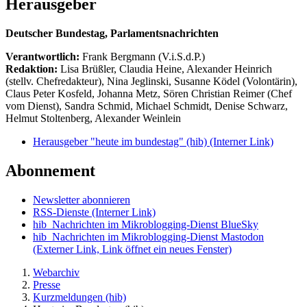
Herausgeber
Deutscher Bundestag, Parlamentsnachrichten
Verantwortlich:
Frank Bergmann (V.i.S.d.P.)
Redaktion:
Lisa Brüßler, Claudia Heine, Alexander Heinrich
(stellv. Chefredakteur), Nina Jeglinski,
Susanne Ködel (Volontärin),
Claus Peter Kosfeld, Johanna Metz, Sören Christian Reimer (Chef
vom Dienst), Sandra Schmid, Michael Schmidt, Denise Schwarz,
Helmut Stoltenberg, Alexander Weinlein
Herausgeber "heute im bundestag" (hib)
(Interner Link)
Abonnement
Newsletter abonnieren
RSS-Dienste
(Interner Link)
hib_Nachrichten im Mikroblogging-Dienst BlueSky
hib_Nachrichten im Mikroblogging-Dienst Mastodon
(Externer Link, Link öffnet ein neues Fenster)
Webarchiv
Presse
Kurzmeldungen (hib)