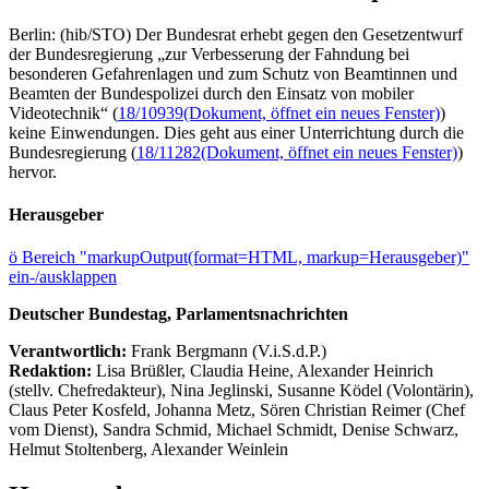
Berlin: (hib/STO) Der Bundesrat erhebt gegen den Gesetzentwurf
der Bundesregierung „zur Verbesserung der Fahndung bei
besonderen Gefahrenlagen und zum Schutz von Beamtinnen und
Beamten der Bundespolizei durch den Einsatz von mobiler
Videotechnik“ (
18/10939
(Dokument, öffnet ein neues Fenster)
)
keine Einwendungen. Dies geht aus einer Unterrichtung durch die
Bundesregierung (
18/11282
(Dokument, öffnet ein neues Fenster)
)
hervor.
Herausgeber
ö
Bereich "markupOutput(format=HTML, markup=Herausgeber)"
ein-/ausklappen
Deutscher Bundestag, Parlamentsnachrichten
Verantwortlich:
Frank Bergmann (V.i.S.d.P.)
Redaktion:
Lisa Brüßler, Claudia Heine, Alexander Heinrich
(stellv. Chefredakteur), Nina Jeglinski,
Susanne Ködel (Volontärin),
Claus Peter Kosfeld, Johanna Metz, Sören Christian Reimer (Chef
vom Dienst), Sandra Schmid, Michael Schmidt, Denise Schwarz,
Helmut Stoltenberg, Alexander Weinlein