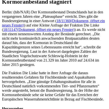
Kormoranbestand stagniert
Berlin: (hib/NAR) Der Kormoranbestand Deutschlands hat in den
vergangenen Jahren eine „Plateauphase“ erreicht. Dies gibt die
Bundesregierung in einer Antwort (
18/11360
(Dokument, öffnet ein
neues Fenster)
) auf eine Kleine Anfrage der Fraktion Die Linke
(
18/11147
(Dokument, öffnet ein neues Fenster)
) an. Es werde nicht
mit einem nennenswerten Anstieg der Bestände gerechnet. „Die
nicht mehr kontinuierlich anwachsenden Brutpaarzahlen deuten
darauf hin, dass der Kormoran in Deutschland die
Kapazitätsgrenzen seines Lebensraums erreicht hat“, schreibt die
Bundesregierung. Laut in der Antwort dargelegten Zahlen der
Staatlichen Vogelschutzwarte Schleswig-Holstein ist der
Kormoranbrutbestand von 21.329 im Jahre 2010 auf 24.634 im
Jahre 2015 gestiegen.
Die Fraktion Die Linke hatte in ihrer Anfrage die daraus
resultierenden Gefahren für Fischbestände und Aquakulturen
hervorgehoben. „Eine günstige Erhaltungssituation für alle in
Deutschland natürlich vorkommenden Tier- und Pflanzenarten“
werde angestrebt, betont die Bundesregierung. In der Höhe der
Kormoranbestände sehe sie keine Gefahr für das Erreichen der
Europäischen Wasserrahmenrichtlinie in Bezug auf Fischbestände.
Herausgeber