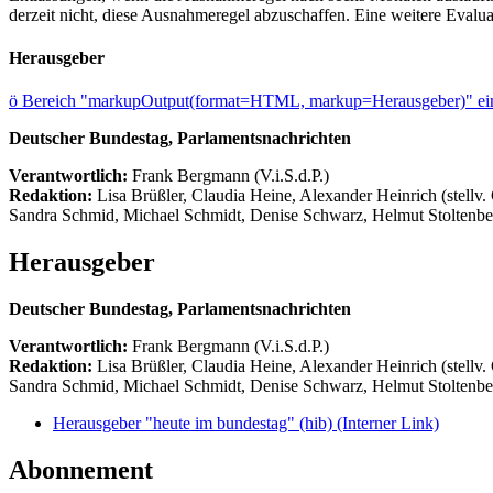
derzeit nicht, diese Ausnahmeregel abzuschaffen. Eine weitere Evaluati
Herausgeber
ö
Bereich "markupOutput(format=HTML, markup=Herausgeber)" ein
Deutscher Bundestag, Parlamentsnachrichten
Verantwortlich:
Frank Bergmann (V.i.S.d.P.)
Redaktion:
Lisa Brüßler, Claudia Heine, Alexander Heinrich (stellv.
Sandra Schmid, Michael Schmidt, Denise Schwarz, Helmut Stoltenbe
Herausgeber
Deutscher Bundestag, Parlamentsnachrichten
Verantwortlich:
Frank Bergmann (V.i.S.d.P.)
Redaktion:
Lisa Brüßler, Claudia Heine, Alexander Heinrich (stellv.
Sandra Schmid, Michael Schmidt, Denise Schwarz, Helmut Stoltenbe
Herausgeber "heute im bundestag" (hib)
(Interner Link)
Abonnement