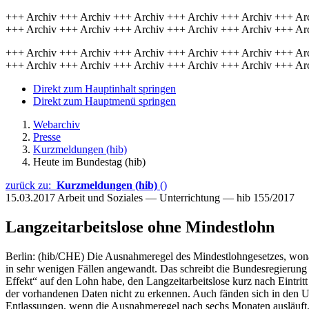
+++ Archiv +++ Archiv +++ Archiv +++ Archiv +++ Archiv +++ Ar
+++ Archiv +++ Archiv +++ Archiv +++ Archiv +++ Archiv +++ Ar
+++ Archiv +++ Archiv +++ Archiv +++ Archiv +++ Archiv +++ Ar
+++ Archiv +++ Archiv +++ Archiv +++ Archiv +++ Archiv +++ Ar
Direkt zum Hauptinhalt springen
Direkt zum Hauptmenü springen
Webarchiv
Presse
Kurzmeldungen (hib)
Heute im Bundestag (hib)
zurück zu:
Kurzmeldungen (hib)
()
15.03.2017
Arbeit und Soziales — Unterrichtung — hib 155/2017
Langzeitarbeitslose ohne Mindestlohn
Berlin: (hib/CHE) Die Ausnahmeregel des Mindestlohngesetzes, wona
in sehr wenigen Fällen angewandt. Das schreibt die Bundesregierung 
Effekt“ auf den Lohn habe, den Langzeitarbeitslose kurz nach Eintri
der vorhandenen Daten nicht zu erkennen. Auch fänden sich in den Un
Entlassungen, wenn die Ausnahmeregel nach sechs Monaten ausläuft. A