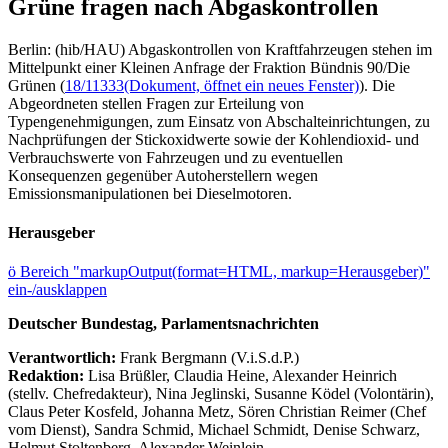
Grüne fragen nach Abgaskontrollen
Berlin: (hib/HAU) Abgaskontrollen von Kraftfahrzeugen stehen im
Mittelpunkt einer Kleinen Anfrage der Fraktion Bündnis 90/Die
Grünen (
18/11333
(Dokument, öffnet ein neues Fenster)
). Die
Abgeordneten stellen Fragen zur Erteilung von
Typengenehmigungen, zum Einsatz von Abschalteinrichtungen, zu
Nachprüfungen der Stickoxidwerte sowie der Kohlendioxid- und
Verbrauchswerte von Fahrzeugen und zu eventuellen
Konsequenzen gegenüber Autoherstellern wegen
Emissionsmanipulationen bei Dieselmotoren.
Herausgeber
ö
Bereich "markupOutput(format=HTML, markup=Herausgeber)"
ein-/ausklappen
Deutscher Bundestag, Parlamentsnachrichten
Verantwortlich:
Frank Bergmann (V.i.S.d.P.)
Redaktion:
Lisa Brüßler, Claudia Heine, Alexander Heinrich
(stellv. Chefredakteur), Nina Jeglinski,
Susanne Ködel (Volontärin),
Claus Peter Kosfeld, Johanna Metz, Sören Christian Reimer (Chef
vom Dienst), Sandra Schmid, Michael Schmidt, Denise Schwarz,
Helmut Stoltenberg, Alexander Weinlein