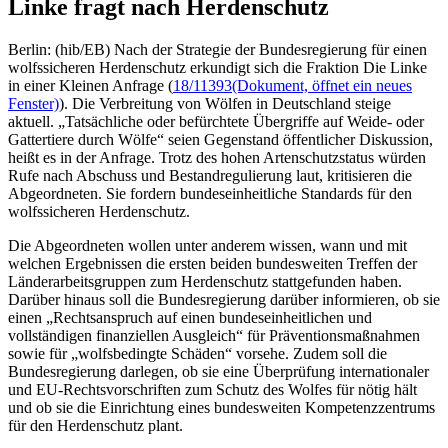
Linke fragt nach Herdenschutz
Berlin: (hib/EB) Nach der Strategie der Bundesregierung für einen
wolfssicheren Herdenschutz erkundigt sich die Fraktion Die Linke
in einer Kleinen Anfrage (
18/11393
(Dokument, öffnet ein neues
Fenster)
). Die Verbreitung von Wölfen in Deutschland steige
aktuell. „Tatsächliche oder befürchtete Übergriffe auf Weide- oder
Gattertiere durch Wölfe“ seien Gegenstand öffentlicher Diskussion,
heißt es in der Anfrage. Trotz des hohen Artenschutzstatus würden
Rufe nach Abschuss und Bestandregulierung laut, kritisieren die
Abgeordneten. Sie fordern bundeseinheitliche Standards für den
wolfssicheren Herdenschutz.
Die Abgeordneten wollen unter anderem wissen, wann und mit
welchen Ergebnissen die ersten beiden bundesweiten Treffen der
Länderarbeitsgruppen zum Herdenschutz stattgefunden haben.
Darüber hinaus soll die Bundesregierung darüber informieren, ob sie
einen „Rechtsanspruch auf einen bundeseinheitlichen und
vollständigen finanziellen Ausgleich“ für Präventionsmaßnahmen
sowie für „wolfsbedingte Schäden“ vorsehe. Zudem soll die
Bundesregierung darlegen, ob sie eine Überprüfung internationaler
und EU-Rechtsvorschriften zum Schutz des Wolfes für nötig hält
und ob sie die Einrichtung eines bundesweiten Kompetenzzentrums
für den Herdenschutz plant.