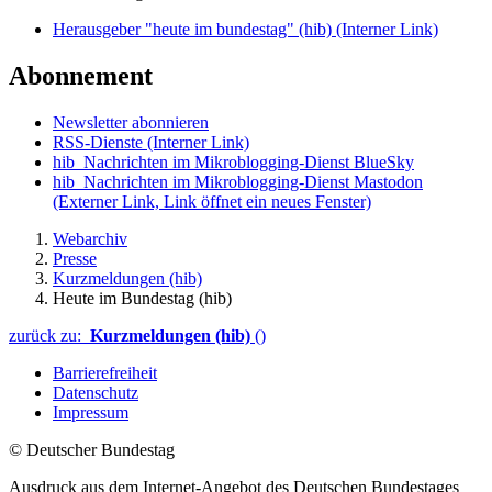
Herausgeber "heute im bundestag" (hib)
(Interner Link)
Abonnement
Newsletter abonnieren
RSS-Dienste
(Interner Link)
hib_Nachrichten im Mikroblogging-Dienst BlueSky
hib_Nachrichten im Mikroblogging-Dienst Mastodon
(Externer Link, Link öffnet ein neues Fenster)
Webarchiv
Presse
Kurzmeldungen (hib)
Heute im Bundestag (hib)
zurück zu:
Kurzmeldungen (hib)
()
Barrierefreiheit
Datenschutz
Impressum
© Deutscher Bundestag
Ausdruck aus dem Internet-Angebot des Deutschen Bundestages