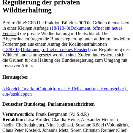
Regulierung der privaten
Wildtierhaltung
Berlin: (hib/SCR) Die Fraktion Bündnis 90/Die Grünen thematisiert
in einer Kleinen Anfrage (
18/11348
(Dokument, öffnet ein neues
Fenster)
) die private Wildtierhaltung in Deutschland. Die
Abgeordneten fragen die Bundesregierung unter anderem, inwiefern
Forderungen aus einem Antrag der Koalitionsfraktionen
(
18/8707
(Dokument, öffnet ein neues Fenster)
) zur Regulierung des
Wildtierhandels umgesetzt worden sind. Zudem interessieren sich
die Grünen für die Haltung der Bundesregierung zum Umgang mit
invasiven Arten.
Herausgeber
ö
Bereich "markupOutput(format=HTML, markup=Herausgeber)"
ein-/ausklappen
Deutscher Bundestag, Parlamentsnachrichten
Verantwortlich:
Frank Bergmann (V.i.S.d.P.)
Redaktion:
Lisa Brüßler, Claudia Heine, Alexander Heinrich
(stellv. Chefredakteur), Nina Jeglinski,
Susanne Ködel (Volontärin),
Claus Peter Kosfeld, Johanna Metz, Sören Christian Reimer (Chef