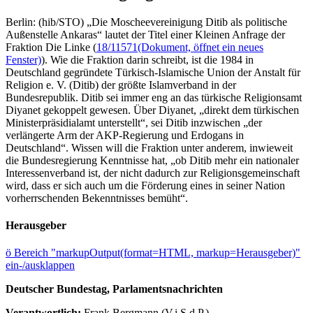
Berlin: (hib/STO) „Die Moscheevereinigung Ditib als politische
Außenstelle Ankaras“ lautet der Titel einer Kleinen Anfrage der
Fraktion Die Linke (
18/11571
(Dokument, öffnet ein neues
Fenster)
). Wie die Fraktion darin schreibt, ist die 1984 in
Deutschland gegründete Türkisch-Islamische Union der Anstalt für
Religion e. V. (Ditib) der größte Islamverband in der
Bundesrepublik. Ditib sei immer eng an das türkische Religionsamt
Diyanet gekoppelt gewesen. Über Diyanet, „direkt dem türkischen
Ministerpräsidialamt unterstellt“, sei Ditib inzwischen „der
verlängerte Arm der AKP-Regierung und Erdogans in
Deutschland“. Wissen will die Fraktion unter anderem, inwieweit
die Bundesregierung Kenntnisse hat, „ob Ditib mehr ein nationaler
Interessenverband ist, der nicht dadurch zur Religionsgemeinschaft
wird, dass er sich auch um die Förderung eines in seiner Nation
vorherrschenden Bekenntnisses bemüht“.
Herausgeber
ö
Bereich "markupOutput(format=HTML, markup=Herausgeber)"
ein-/ausklappen
Deutscher Bundestag, Parlamentsnachrichten
Verantwortlich:
Frank Bergmann (V.i.S.d.P.)