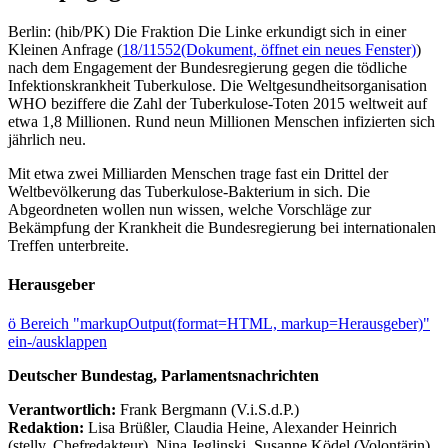
Berlin: (hib/PK) Die Fraktion Die Linke erkundigt sich in einer
Kleinen Anfrage (
18/11552
(Dokument, öffnet ein neues Fenster)
)
nach dem Engagement der Bundesregierung gegen die tödliche
Infektionskrankheit Tuberkulose. Die Weltgesundheitsorganisation
WHO beziffere die Zahl der Tuberkulose-Toten 2015 weltweit auf
etwa 1,8 Millionen. Rund neun Millionen Menschen infizierten sich
jährlich neu.
Mit etwa zwei Milliarden Menschen trage fast ein Drittel der
Weltbevölkerung das Tuberkulose-Bakterium in sich. Die
Abgeordneten wollen nun wissen, welche Vorschläge zur
Bekämpfung der Krankheit die Bundesregierung bei internationalen
Treffen unterbreite.
Herausgeber
ö
Bereich "markupOutput(format=HTML, markup=Herausgeber)"
ein-/ausklappen
Deutscher Bundestag, Parlamentsnachrichten
Verantwortlich:
Frank Bergmann (V.i.S.d.P.)
Redaktion:
Lisa Brüßler, Claudia Heine, Alexander Heinrich
(stellv. Chefredakteur), Nina Jeglinski,
Susanne Ködel (Volontärin),