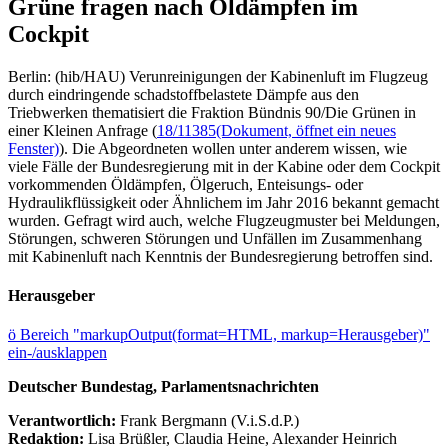
Grüne fragen nach Öldämpfen im
Cockpit
Berlin: (hib/HAU) Verunreinigungen der Kabinenluft im Flugzeug
durch eindringende schadstoffbelastete Dämpfe aus den
Triebwerken thematisiert die Fraktion Bündnis 90/Die Grünen in
einer Kleinen Anfrage (
18/11385
(Dokument, öffnet ein neues
Fenster)
). Die Abgeordneten wollen unter anderem wissen, wie
viele Fälle der Bundesregierung mit in der Kabine oder dem Cockpit
vorkommenden Öldämpfen, Ölgeruch, Enteisungs- oder
Hydraulikflüssigkeit oder Ähnlichem im Jahr 2016 bekannt gemacht
wurden. Gefragt wird auch, welche Flugzeugmuster bei Meldungen,
Störungen, schweren Störungen und Unfällen im Zusammenhang
mit Kabinenluft nach Kenntnis der Bundesregierung betroffen sind.
Herausgeber
ö
Bereich "markupOutput(format=HTML, markup=Herausgeber)"
ein-/ausklappen
Deutscher Bundestag, Parlamentsnachrichten
Verantwortlich:
Frank Bergmann (V.i.S.d.P.)
Redaktion:
Lisa Brüßler, Claudia Heine, Alexander Heinrich