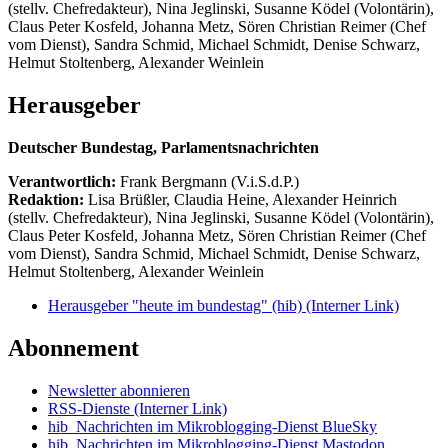
(stellv. Chefredakteur), Nina Jeglinski,
Susanne Ködel (Volontärin),
Claus Peter Kosfeld, Johanna Metz, Sören Christian Reimer (Chef
vom Dienst), Sandra Schmid, Michael Schmidt, Denise Schwarz,
Helmut Stoltenberg, Alexander Weinlein
Herausgeber
Deutscher Bundestag, Parlamentsnachrichten
Verantwortlich:
Frank Bergmann (V.i.S.d.P.)
Redaktion:
Lisa Brüßler, Claudia Heine, Alexander Heinrich
(stellv. Chefredakteur), Nina Jeglinski,
Susanne Ködel (Volontärin),
Claus Peter Kosfeld, Johanna Metz, Sören Christian Reimer (Chef
vom Dienst), Sandra Schmid, Michael Schmidt, Denise Schwarz,
Helmut Stoltenberg, Alexander Weinlein
Herausgeber "heute im bundestag" (hib)
(Interner Link)
Abonnement
Newsletter abonnieren
RSS-Dienste
(Interner Link)
hib_Nachrichten im Mikroblogging-Dienst BlueSky
hib_Nachrichten im Mikroblogging-Dienst Mastodon