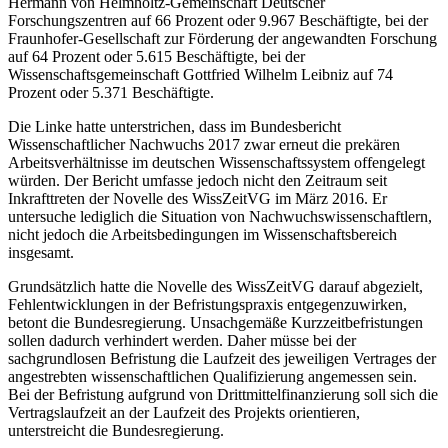
Hermann von Helmholtz-Gemeinschaft Deutscher
Forschungszentren auf 66 Prozent oder 9.967 Beschäftigte, bei der
Fraunhofer-Gesellschaft zur Förderung der angewandten Forschung
auf 64 Prozent oder 5.615 Beschäftigte, bei der
Wissenschaftsgemeinschaft Gottfried Wilhelm Leibniz auf 74
Prozent oder 5.371 Beschäftigte.
Die Linke hatte unterstrichen, dass im Bundesbericht
Wissenschaftlicher Nachwuchs 2017 zwar erneut die prekären
Arbeitsverhältnisse im deutschen Wissenschaftssystem offengelegt
würden. Der Bericht umfasse jedoch nicht den Zeitraum seit
Inkrafttreten der Novelle des WissZeitVG im März 2016. Er
untersuche lediglich die Situation von Nachwuchswissenschaftlern,
nicht jedoch die Arbeitsbedingungen im Wissenschaftsbereich
insgesamt.
Grundsätzlich hatte die Novelle des WissZeitVG darauf abgezielt,
Fehlentwicklungen in der Befristungspraxis entgegenzuwirken,
betont die Bundesregierung. Unsachgemäße Kurzzeitbefristungen
sollen dadurch verhindert werden. Daher müsse bei der
sachgrundlosen Befristung die Laufzeit des jeweiligen Vertrages der
angestrebten wissenschaftlichen Qualifizierung angemessen sein.
Bei der Befristung aufgrund von Drittmittelfinanzierung soll sich die
Vertragslaufzeit an der Laufzeit des Projekts orientieren,
unterstreicht die Bundesregierung.