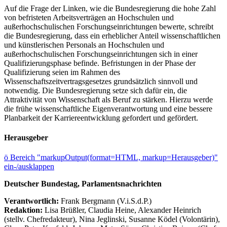
Auf die Frage der Linken, wie die Bundesregierung die hohe Zahl
von befristeten Arbeitsverträgen an Hochschulen und
außerhochschulischen Forschungseinrichtungen bewerte, schreibt
die Bundesregierung, dass ein erheblicher Anteil wissenschaftlichen
und künstlerischen Personals an Hochschulen und
außerhochschulischen Forschungseinrichtungen sich in einer
Qualifizierungsphase befinde. Befristungen in der Phase der
Qualifizierung seien im Rahmen des
Wissenschaftszeitvertragsgesetzes grundsätzlich sinnvoll und
notwendig. Die Bundesregierung setze sich dafür ein, die
Attraktivität von Wissenschaft als Beruf zu stärken. Hierzu werde
die frühe wissenschaftliche Eigenverantwortung und eine bessere
Planbarkeit der Karriereentwicklung gefordert und gefördert.
Herausgeber
ö
Bereich "markupOutput(format=HTML, markup=Herausgeber)"
ein-/ausklappen
Deutscher Bundestag, Parlamentsnachrichten
Verantwortlich:
Frank Bergmann (V.i.S.d.P.)
Redaktion:
Lisa Brüßler, Claudia Heine, Alexander Heinrich
(stellv. Chefredakteur), Nina Jeglinski,
Susanne Ködel (Volontärin),