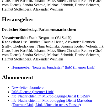
Claus Peter Kosfeld, Johanna Metz, Sören Christian Reimer (Chef
vom Dienst), Sandra Schmid, Michael Schmidt, Denise Schwarz,
Helmut Stoltenberg, Alexander Weinlein
Herausgeber
Deutscher Bundestag, Parlamentsnachrichten
Verantwortlich:
Frank Bergmann (V.i.S.d.P.)
Redaktion:
Lisa Brüßler, Claudia Heine, Alexander Heinrich
(stellv. Chefredakteur), Nina Jeglinski,
Susanne Ködel (Volontärin),
Claus Peter Kosfeld, Johanna Metz, Sören Christian Reimer (Chef
vom Dienst), Sandra Schmid, Michael Schmidt, Denise Schwarz,
Helmut Stoltenberg, Alexander Weinlein
Herausgeber "heute im bundestag" (hib)
(Interner Link)
Abonnement
Newsletter abonnieren
RSS-Dienste
(Interner Link)
hib_Nachrichten im Mikroblogging-Dienst BlueSky
hib_Nachrichten im Mikroblogging-Dienst Mastodon
(Externer Link, Link öffnet ein neues Fenster)