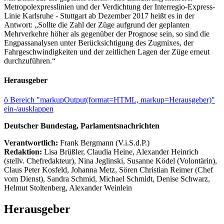
Metropolexpresslinien und der Verdichtung der Interregio-Express-
Linie Karlsruhe - Stuttgart ab Dezember 2017 heißt es in der
Antwort: „Sollte die Zahl der Züge aufgrund der geplanten
Mehrverkehre höher als gegenüber der Prognose sein, so sind die
Engpassanalysen unter Berücksichtigung des Zugmixes, der
Fahrgeschwindigkeiten und der zeitlichen Lagen der Züge erneut
durchzuführen.“
Herausgeber
ö
Bereich "markupOutput(format=HTML, markup=Herausgeber)"
ein-/ausklappen
Deutscher Bundestag, Parlamentsnachrichten
Verantwortlich:
Frank Bergmann (V.i.S.d.P.)
Redaktion:
Lisa Brüßler, Claudia Heine, Alexander Heinrich
(stellv. Chefredakteur), Nina Jeglinski,
Susanne Ködel (Volontärin),
Claus Peter Kosfeld, Johanna Metz, Sören Christian Reimer (Chef
vom Dienst), Sandra Schmid, Michael Schmidt, Denise Schwarz,
Helmut Stoltenberg, Alexander Weinlein
Herausgeber