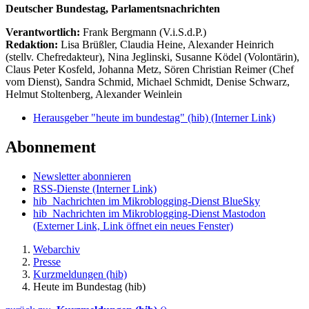
Deutscher Bundestag, Parlamentsnachrichten
Verantwortlich:
Frank Bergmann (V.i.S.d.P.)
Redaktion:
Lisa Brüßler, Claudia Heine, Alexander Heinrich
(stellv. Chefredakteur), Nina Jeglinski,
Susanne Ködel (Volontärin),
Claus Peter Kosfeld, Johanna Metz, Sören Christian Reimer (Chef
vom Dienst), Sandra Schmid, Michael Schmidt, Denise Schwarz,
Helmut Stoltenberg, Alexander Weinlein
Herausgeber "heute im bundestag" (hib)
(Interner Link)
Abonnement
Newsletter abonnieren
RSS-Dienste
(Interner Link)
hib_Nachrichten im Mikroblogging-Dienst BlueSky
hib_Nachrichten im Mikroblogging-Dienst Mastodon
(Externer Link, Link öffnet ein neues Fenster)
Webarchiv
Presse
Kurzmeldungen (hib)
Heute im Bundestag (hib)