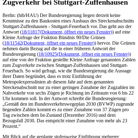
Zugverkehr bei Stuttgart-Zuffenhausen
Berlin: (hib/HAU) Der Bundesregierung liegen derzeit keine
Kenntnisse zu den Baukosten eines Ausbaus des Streckenabschnitts
Stuttgart-Zuffenhausen - Stuttgart-Feuerbach vor. Das geht aus der
Antwort (
18/11817
(Dokument, öffnet ein neues Fenster)
) auf eine
Kleine Anfrage der Fraktion Bündnis 90/Die Grünen
(
18/11542
(Dokument, öffnet ein neues Fenster)
) hervor. Die Grünen
nehmen darin Bezug auf die in einer früheren Antwort der
Bundesregierung (
18/10925
(Dokument, öffnet ein neues Fenster)
)
auf eine von der Fraktion gestellte Kleine Anfrage genannten Zahlen
zum Zugverkehr zwischen Stuttgart-Zuffenhausen und Stuttgart-
Feuerbach. So wird gefragt, wie die Bundesregierung die Aussage
ihrer Daten begründet, dass es trotz Einführung der
Metropolexpresslinien ab diesem Jahr auf dem genannten
Streckenabschnitt nur zu einer geringen Zunahme der Zugzahlen im
Nahverkehr von sechs Zügen je Richtung im Zeitraum von 6 bis 22
Uhr kommen soll. In der Antwort schreibt die Bundesregierung:
„Gemäß den im Bundesverkehrswegeplan 2030 (BVWP) zugrunde
liegenden Zahlen kommt es zu einer Zunahme von 37 Zügen pro
Tag zwischen dem Ist-Zustand (Dezember 2016) und dem
Bezugsfall 2030. Das entspricht einer Zunahme von mehr als 23
Prozent.“
Mit Blick auf die geplante stufenweise Einführung mehrerer