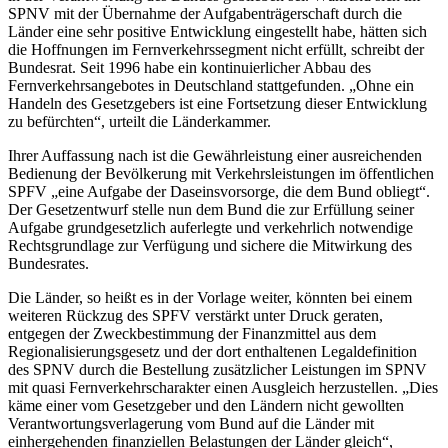
SPNV mit der Übernahme der Aufgabenträgerschaft durch die
Länder eine sehr positive Entwicklung eingestellt habe, hätten sich
die Hoffnungen im Fernverkehrssegment nicht erfüllt, schreibt der
Bundesrat. Seit 1996 habe ein kontinuierlicher Abbau des
Fernverkehrsangebotes in Deutschland stattgefunden. „Ohne ein
Handeln des Gesetzgebers ist eine Fortsetzung dieser Entwicklung
zu befürchten“, urteilt die Länderkammer.
Ihrer Auffassung nach ist die Gewährleistung einer ausreichenden
Bedienung der Bevölkerung mit Verkehrsleistungen im öffentlichen
SPFV „eine Aufgabe der Daseinsvorsorge, die dem Bund obliegt“.
Der Gesetzentwurf stelle nun dem Bund die zur Erfüllung seiner
Aufgabe grundgesetzlich auferlegte und verkehrlich notwendige
Rechtsgrundlage zur Verfügung und sichere die Mitwirkung des
Bundesrates.
Die Länder, so heißt es in der Vorlage weiter, könnten bei einem
weiteren Rückzug des SPFV verstärkt unter Druck geraten,
entgegen der Zweckbestimmung der Finanzmittel aus dem
Regionalisierungsgesetz und der dort enthaltenen Legaldefinition
des SPNV durch die Bestellung zusätzlicher Leistungen im SPNV
mit quasi Fernverkehrscharakter einen Ausgleich herzustellen. „Dies
käme einer vom Gesetzgeber und den Ländern nicht gewollten
Verantwortungsverlagerung vom Bund auf die Länder mit
einhergehenden finanziellen Belastungen der Länder gleich“,