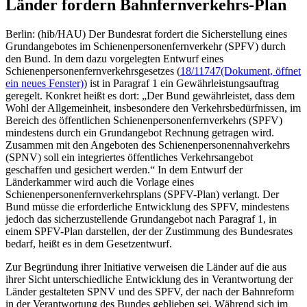
Länder fordern Bahnfernverkehrs-Plan
Berlin: (hib/HAU) Der Bundesrat fordert die Sicherstellung eines
Grundangebotes im Schienenpersonenfernverkehr (SPFV) durch
den Bund. In dem dazu vorgelegten Entwurf eines
Schienenpersonenfernverkehrsgesetzes (
18/11747
(Dokument, öffnet
ein neues Fenster)
) ist in Paragraf 1 ein Gewährleistungsauftrag
geregelt. Konkret heißt es dort: „Der Bund gewährleistet, dass dem
Wohl der Allgemeinheit, insbesondere den Verkehrsbedürfnissen, im
Bereich des öffentlichen Schienenpersonenfernverkehrs (SPFV)
mindestens durch ein Grundangebot Rechnung getragen wird.
Zusammen mit den Angeboten des Schienenpersonennahverkehrs
(SPNV) soll ein integriertes öffentliches Verkehrsangebot
geschaffen und gesichert werden.“ In dem Entwurf der
Länderkammer wird auch die Vorlage eines
Schienenpersonenfernverkehrsplans (SPFV-Plan) verlangt. Der
Bund müsse die erforderliche Entwicklung des SPFV, mindestens
jedoch das sicherzustellende Grundangebot nach Paragraf 1, in
einem SPFV-Plan darstellen, der der Zustimmung des Bundesrates
bedarf, heißt es in dem Gesetzentwurf.
Zur Begründung ihrer Initiative verweisen die Länder auf die aus
ihrer Sicht unterschiedliche Entwicklung des in Verantwortung der
Länder gestalteten SPNV und des SPFV, der nach der Bahnreform
in der Verantwortung des Bundes geblieben sei. Während sich im