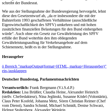
schreibt der Bundesrat.
Wie aus der Stellungnahme der Bundesregierung hervorgeht, lehnt
diese den Gesetzentwurf ab, „da er insbesondere die mit der
Bahnreform 1993 geschaffenen Verhältnisse (ausschließliche
Eigenwirtschaftlichkeit des SPFV) umkehren und mit hohen
zusätzlichen finanziellen Belastungen für den Bund einhergehen
würde“. Auch ohne ein Gesetz zur Gewährleistung des SPFV
erfülle der Bund weiterhin den ihm obliegenden
Gewährleistungsauftrag für Verkehrsangebote auf dem
Schienennetz, heißt es in der Stellungnahme.
Herausgeber
ö
Bereich "markupOutput(format=HTML, markup=Herausgeber)"
ein-/ausklappen
Deutscher Bundestag, Parlamentsnachrichten
Verantwortlich:
Frank Bergmann (V.i.S.d.P.)
Redaktion:
Lisa Brüßler, Claudia Heine, Alexander Heinrich
(stellv. Chefredakteur), Nina Jeglinski,
Susanne Ködel (Volontärin),
Claus Peter Kosfeld, Johanna Metz, Sören Christian Reimer (Chef
vom Dienst), Sandra Schmid, Michael Schmidt, Denise Schwarz,
Helmut Stoltenberg, Alexander Weinlein