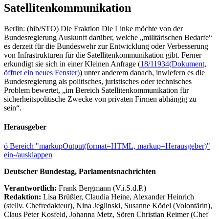
Satellitenkommunikation
Berlin: (hib/STO) Die Fraktion Die Linke möchte von der
Bundesregierung Auskunft darüber, welche „militärischen Bedarfe“
es derzeit für die Bundeswehr zur Entwicklung oder Verbesserung
von Infrastrukturen für die Satellitenkommunikation gibt. Ferner
erkundigt sie sich in einer Kleinen Anfrage (
18/11934
(Dokument,
öffnet ein neues Fenster)
) unter anderem danach, inwiefern es die
Bundesregierung als politisches, juristisches oder technisches
Problem bewertet, „im Bereich Satellitenkommunikation für
sicherheitspolitische Zwecke von privaten Firmen abhängig zu
sein“.
Herausgeber
ö
Bereich "markupOutput(format=HTML, markup=Herausgeber)"
ein-/ausklappen
Deutscher Bundestag, Parlamentsnachrichten
Verantwortlich:
Frank Bergmann (V.i.S.d.P.)
Redaktion:
Lisa Brüßler, Claudia Heine, Alexander Heinrich
(stellv. Chefredakteur), Nina Jeglinski,
Susanne Ködel (Volontärin),
Claus Peter Kosfeld, Johanna Metz, Sören Christian Reimer (Chef