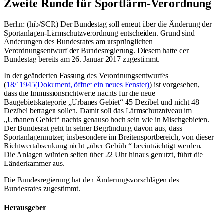
Zweite Runde für Sportlärm-Verordnung
Berlin: (hib/SCR) Der Bundestag soll erneut über die Änderung der
Sportanlagen-Lärmschutzverordnung entscheiden. Grund sind
Änderungen des Bundesrates am ursprünglichen
Verordnungsentwurf der Bundesregierung. Diesem hatte der
Bundestag bereits am 26. Januar 2017 zugestimmt.
In der geänderten Fassung des Verordnungsentwurfes
(
18/11945
(Dokument, öffnet ein neues Fenster)
) ist vorgesehen,
dass die Immissionsrichtwerte nachts für die neue
Baugebietskategorie „Urbanes Gebiet“ 45 Dezibel und nicht 48
Dezibel betragen sollen. Damit soll das Lärmschutzniveau im
„Urbanen Gebiet“ nachts genauso hoch sein wie in Mischgebieten.
Der Bundesrat geht in seiner Begründung davon aus, dass
Sportanlagennutzer, insbesondere im Breitensportbereich, von dieser
Richtwertabsenkung nicht „über Gebühr“ beeinträchtigt werden.
Die Anlagen würden selten über 22 Uhr hinaus genutzt, führt die
Länderkammer aus.
Die Bundesregierung hat den Änderungsvorschlägen des
Bundesrates zugestimmt.
Herausgeber