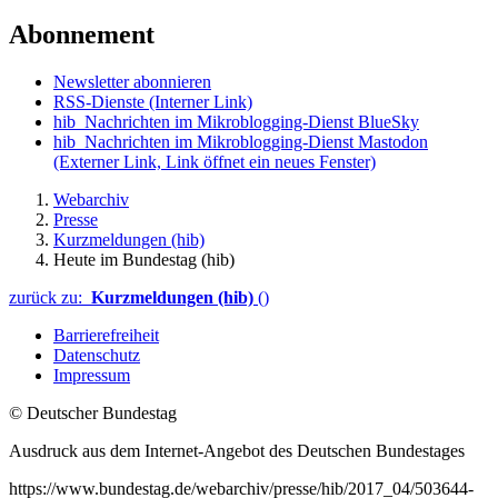
Abonnement
Newsletter abonnieren
RSS-Dienste
(Interner Link)
hib_Nachrichten im Mikroblogging-Dienst BlueSky
hib_Nachrichten im Mikroblogging-Dienst Mastodon
(Externer Link, Link öffnet ein neues Fenster)
Webarchiv
Presse
Kurzmeldungen (hib)
Heute im Bundestag (hib)
zurück zu:
Kurzmeldungen (hib)
()
Barrierefreiheit
Datenschutz
Impressum
© Deutscher Bundestag
Ausdruck aus dem Internet-Angebot des Deutschen Bundestages
https://www.bundestag.de/webarchiv/presse/hib/2017_04/503644-