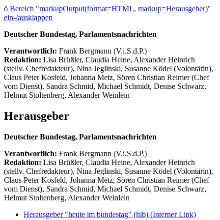
ö
Bereich "markupOutput(format=HTML, markup=Herausgeber)"
ein-/ausklappen
Deutscher Bundestag, Parlamentsnachrichten
Verantwortlich:
Frank Bergmann (V.i.S.d.P.)
Redaktion:
Lisa Brüßler, Claudia Heine, Alexander Heinrich
(stellv. Chefredakteur), Nina Jeglinski,
Susanne Ködel (Volontärin),
Claus Peter Kosfeld, Johanna Metz, Sören Christian Reimer (Chef
vom Dienst), Sandra Schmid, Michael Schmidt, Denise Schwarz,
Helmut Stoltenberg, Alexander Weinlein
Herausgeber
Deutscher Bundestag, Parlamentsnachrichten
Verantwortlich:
Frank Bergmann (V.i.S.d.P.)
Redaktion:
Lisa Brüßler, Claudia Heine, Alexander Heinrich
(stellv. Chefredakteur), Nina Jeglinski,
Susanne Ködel (Volontärin),
Claus Peter Kosfeld, Johanna Metz, Sören Christian Reimer (Chef
vom Dienst), Sandra Schmid, Michael Schmidt, Denise Schwarz,
Helmut Stoltenberg, Alexander Weinlein
Herausgeber "heute im bundestag" (hib)
(Interner Link)