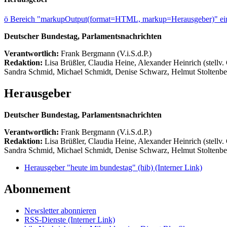
ö
Bereich "markupOutput(format=HTML, markup=Herausgeber)" ein
Deutscher Bundestag, Parlamentsnachrichten
Verantwortlich:
Frank Bergmann (V.i.S.d.P.)
Redaktion:
Lisa Brüßler, Claudia Heine, Alexander Heinrich (stellv.
Sandra Schmid, Michael Schmidt, Denise Schwarz, Helmut Stoltenbe
Herausgeber
Deutscher Bundestag, Parlamentsnachrichten
Verantwortlich:
Frank Bergmann (V.i.S.d.P.)
Redaktion:
Lisa Brüßler, Claudia Heine, Alexander Heinrich (stellv.
Sandra Schmid, Michael Schmidt, Denise Schwarz, Helmut Stoltenbe
Herausgeber "heute im bundestag" (hib)
(Interner Link)
Abonnement
Newsletter abonnieren
RSS-Dienste
(Interner Link)