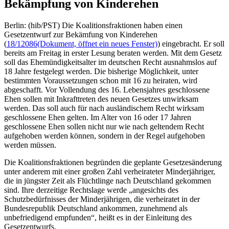
Bekämpfung von Kinderehen
Berlin: (hib/PST) Die Koalitionsfraktionen haben einen
Gesetzentwurf zur Bekämfung von Kinderehen
(
18/12086
(Dokument, öffnet ein neues Fenster)
) eingebracht. Er soll
bereits am Freitag in erster Lesung beraten werden. Mit dem Gesetz
soll das Ehemündigkeitsalter im deutschen Recht ausnahmslos auf
18 Jahre festgelegt werden. Die bisherige Möglichkeit, unter
bestimmten Voraussetzungen schon mit 16 zu heiraten, wird
abgeschafft. Vor Vollendung des 16. Lebensjahres geschlossene
Ehen sollen mit Inkrafttreten des neuen Gesetzes unwirksam
werden. Das soll auch für nach ausländischem Recht wirksam
geschlossene Ehen gelten. Im Alter von 16 oder 17 Jahren
geschlossene Ehen sollen nicht nur wie nach geltendem Recht
aufgehoben werden können, sondern in der Regel aufgehoben
werden müssen.
Die Koalitionsfraktionen begründen die geplante Gesetzesänderung
unter anderem mit einer großen Zahl verheirateter Minderjähriger,
die in jüngster Zeit als Flüchtlinge nach Deutschland gekommen
sind. Ihre derzeitige Rechtslage werde „angesichts des
Schutzbedürfnisses der Minderjährigen, die verheiratet in der
Bundesrepublik Deutschland ankommen, zunehmend als
unbefriedigend empfunden“, heißt es in der Einleitung des
Gesetzentwurfs.