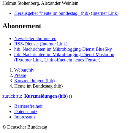
Helmut Stoltenberg, Alexander Weinlein
Herausgeber "heute im bundestag" (hib)
(Interner Link)
Abonnement
Newsletter abonnieren
RSS-Dienste
(Interner Link)
hib_Nachrichten im Mikroblogging-Dienst BlueSky
hib_Nachrichten im Mikroblogging-Dienst Mastodon
(Externer Link, Link öffnet ein neues Fenster)
Webarchiv
Presse
Kurzmeldungen (hib)
Heute im Bundestag (hib)
zurück zu:
Kurzmeldungen (hib)
()
Barrierefreiheit
Datenschutz
Impressum
© Deutscher Bundestag