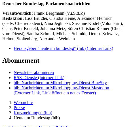
Deutscher Bundestag, Parlamentsnachrichten
Verantwortlich:
Frank Bergmann (V.i.S.d.P.)
Redaktion:
Lisa Brüßler, Claudia Heine, Alexander Heinrich
(stellv. Chefredakteur), Nina Jeglinski,
Susanne Ködel (Volontärin),
Claus Peter Kosfeld, Johanna Metz, Sören Christian Reimer (Chef
vom Dienst), Sandra Schmid, Michael Schmidt, Denise Schwarz,
Helmut Stoltenberg, Alexander Weinlein
Herausgeber "heute im bundestag" (hib)
(Interner Link)
Abonnement
Newsletter abonnieren
RSS-Dienste
(Interner Link)
hib_Nachrichten im Mikroblogging-Dienst BlueSky
hib_Nachrichten im Mikroblogging-Dienst Mastodon
(Externer Link, Link öffnet ein neues Fenster)
Webarchiv
Presse
Kurzmeldungen (hib)
Heute im Bundestag (hib)