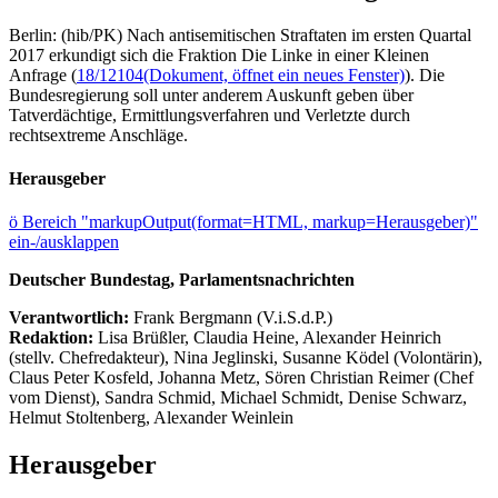
Berlin: (hib/PK) Nach antisemitischen Straftaten im ersten Quartal
2017 erkundigt sich die Fraktion Die Linke in einer Kleinen
Anfrage (
18/12104
(Dokument, öffnet ein neues Fenster)
). Die
Bundesregierung soll unter anderem Auskunft geben über
Tatverdächtige, Ermittlungsverfahren und Verletzte durch
rechtsextreme Anschläge.
Herausgeber
ö
Bereich "markupOutput(format=HTML, markup=Herausgeber)"
ein-/ausklappen
Deutscher Bundestag, Parlamentsnachrichten
Verantwortlich:
Frank Bergmann (V.i.S.d.P.)
Redaktion:
Lisa Brüßler, Claudia Heine, Alexander Heinrich
(stellv. Chefredakteur), Nina Jeglinski,
Susanne Ködel (Volontärin),
Claus Peter Kosfeld, Johanna Metz, Sören Christian Reimer (Chef
vom Dienst), Sandra Schmid, Michael Schmidt, Denise Schwarz,
Helmut Stoltenberg, Alexander Weinlein
Herausgeber