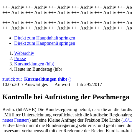
+++ Archiv +++ Archiv +++ Archiv +++ Archiv +++ Archiv +++ Ar
+++ Archiv +++ Archiv +++ Archiv +++ Archiv +++ Archiv +++ Ar
+++ Archiv +++ Archiv +++ Archiv +++ Archiv +++ Archiv +++ Ar
+++ Archiv +++ Archiv +++ Archiv +++ Archiv +++ Archiv +++ Ar
Direkt zum Hauptinhalt springen
Direkt zum Hauptmenü springen
Webarchiv
Presse
Kurzmeldungen (hib)
Heute im Bundestag (hib)
zurück zu:
Kurzmeldungen (hib)
()
10.05.2017
Auswärtiges — Antwort — hib 295/2017
Kontrolle bei Aufrüstung der Peschmerga
Berlin: (hib/AHE) Die Bundesregierung betont, dass die an die kurd
„Mit ihrer Unterzeichnung verpflichtet sich die kurdische Regionalre
neues Fenster)
) auf eine Kleine Anfrage der Fraktion Die Linke (
18/1
Endverbleib nimmt die Bundesregierung sehr ernst und geht ihnen d
insgesamt vertrauensvoll mit der Regierung der Region Kurdistan-Ir