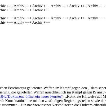
chiv +++ Archiv +++ Archiv +++ Archiv +++ Archiv +++ Archiv +++
chiv +++ Archiv +++ Archiv +++
chiv +++ Archiv +++ Archiv +++ Archiv +++ Archiv +++ Archiv +++
chiv +++ Archiv +++ Archiv +++
ischen Peschmerga gelieferten Waffen im Kampf gegen den „Islamischen
gierung, die gelieferten Waffen ausschließlich im Kampf gegen IS anzuw
1842
(Dokument, öffnet ein neues Fenster)
). „Konkrete Hinweise auf Mi
urch Kontaktaufnahme mit den zuständigen Regierungsstellen sowie du
ak zusammen. „Ein nachgewiesener Verstoß gegen die Endverbleibserkl