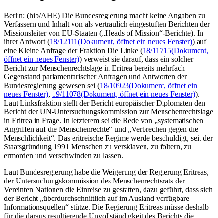
Berlin: (hib/AHE) Die Bundesregierung macht keine Angaben zu
Verfassern und Inhalt von als vertraulich eingestuften Berichten der
Missionsleiter von EU-Staaten („Heads of Mission“-Berichte). In
ihrer Antwort (
18/12111
(Dokument, öffnet ein neues Fenster)
) auf
eine Kleine Anfrage der Fraktion Die Linke (
18/11715
(Dokument,
öffnet ein neues Fenster)
) verweist sie darauf, dass ein solcher
Bericht zur Menschenrechtslage in Eritrea bereits mehrfach
Gegenstand parlamentarischer Anfragen und Antworten der
Bundesregierung gewesen sei (
18/10923
(Dokument, öffnet ein
neues Fenster)
,
19/11078
(Dokument, öffnet ein neues Fenster)
).
Laut Linksfraktion stellt der Bericht europäischer Diplomaten den
Bericht der UN-Untersuchungskommission zur Menschenrechtslage
in Eritrea in Frage. In letzterem sei die Rede von „systematischen
Angriffen auf die Menschenrechte“ und „Verbrechen gegen die
Menschlichkeit“. Das eritreische Regime werde beschuldigt, seit der
Staatsgründung 1991 Menschen zu versklaven, zu foltern, zu
ermorden und verschwinden zu lassen.
Laut Bundesregierung habe die Weigerung der Regierung Eritreas,
der Untersuchungskommission des Menschenrechtsrats der
Vereinten Nationen die Einreise zu gestatten, dazu geführt, dass sich
der Bericht „überdurchschnittlich auf im Ausland verfügbare
Informationsquellen“ stütze. Die Regierung Eritreas müsse deshalb
für die daraus resultierende Unvollständigkeit des Berichts die