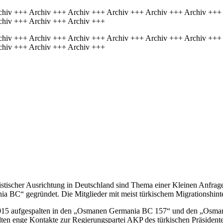
chiv +++ Archiv +++ Archiv +++ Archiv +++ Archiv +++ Archiv +++
chiv +++ Archiv +++ Archiv +++
chiv +++ Archiv +++ Archiv +++ Archiv +++ Archiv +++ Archiv +++
chiv +++ Archiv +++ Archiv +++
istischer Ausrichtung in Deutschland sind Thema einer Kleinen Anfrage
BC“ gegründet. Die Mitglieder mit meist türkischem Migrationshinter
015 aufgespalten in den „Osmanen Germania BC 157“ und den „Osmane
hielten enge Kontakte zur Regierungspartei AKP des türkischen Präsi