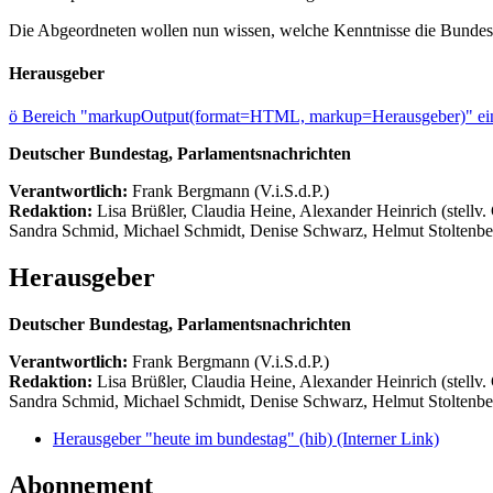
Die Abgeordneten wollen nun wissen, welche Kenntnisse die Bundesre
Herausgeber
ö
Bereich "markupOutput(format=HTML, markup=Herausgeber)" ein
Deutscher Bundestag, Parlamentsnachrichten
Verantwortlich:
Frank Bergmann (V.i.S.d.P.)
Redaktion:
Lisa Brüßler, Claudia Heine, Alexander Heinrich (stellv.
Sandra Schmid, Michael Schmidt, Denise Schwarz, Helmut Stoltenbe
Herausgeber
Deutscher Bundestag, Parlamentsnachrichten
Verantwortlich:
Frank Bergmann (V.i.S.d.P.)
Redaktion:
Lisa Brüßler, Claudia Heine, Alexander Heinrich (stellv.
Sandra Schmid, Michael Schmidt, Denise Schwarz, Helmut Stoltenbe
Herausgeber "heute im bundestag" (hib)
(Interner Link)
Abonnement