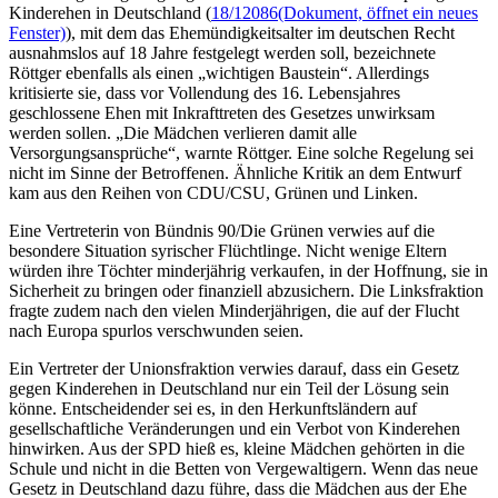
Kinderehen in Deutschland (
18/12086
(Dokument, öffnet ein neues
Fenster)
), mit dem das Ehemündigkeitsalter im deutschen Recht
ausnahmslos auf 18 Jahre festgelegt werden soll, bezeichnete
Röttger ebenfalls als einen „wichtigen Baustein“. Allerdings
kritisierte sie, dass vor Vollendung des 16. Lebensjahres
geschlossene Ehen mit Inkrafttreten des Gesetzes unwirksam
werden sollen. „Die Mädchen verlieren damit alle
Versorgungsansprüche“, warnte Röttger. Eine solche Regelung sei
nicht im Sinne der Betroffenen. Ähnliche Kritik an dem Entwurf
kam aus den Reihen von CDU/CSU, Grünen und Linken.
Eine Vertreterin von Bündnis 90/Die Grünen verwies auf die
besondere Situation syrischer Flüchtlinge. Nicht wenige Eltern
würden ihre Töchter minderjährig verkaufen, in der Hoffnung, sie in
Sicherheit zu bringen oder finanziell abzusichern. Die Linksfraktion
fragte zudem nach den vielen Minderjährigen, die auf der Flucht
nach Europa spurlos verschwunden seien.
Ein Vertreter der Unionsfraktion verwies darauf, dass ein Gesetz
gegen Kinderehen in Deutschland nur ein Teil der Lösung sein
könne. Entscheidender sei es, in den Herkunftsländern auf
gesellschaftliche Veränderungen und ein Verbot von Kinderehen
hinwirken. Aus der SPD hieß es, kleine Mädchen gehörten in die
Schule und nicht in die Betten von Vergewaltigern. Wenn das neue
Gesetz in Deutschland dazu führe, dass die Mädchen aus der Ehe