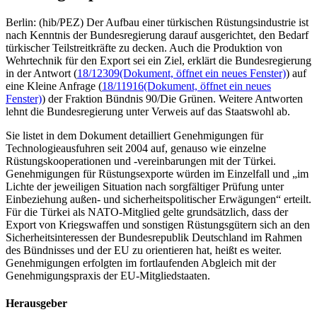
Berlin: (hib/PEZ) Der Aufbau einer türkischen Rüstungsindustrie ist
nach Kenntnis der Bundesregierung darauf ausgerichtet, den Bedarf
türkischer Teilstreitkräfte zu decken. Auch die Produktion von
Wehrtechnik für den Export sei ein Ziel, erklärt die Bundesregierung
in der Antwort (
18/12309
(Dokument, öffnet ein neues Fenster)
) auf
eine Kleine Anfrage (
18/11916
(Dokument, öffnet ein neues
Fenster)
) der Fraktion Bündnis 90/Die Grünen. Weitere Antworten
lehnt die Bundesregierung unter Verweis auf das Staatswohl ab.
Sie listet in dem Dokument detailliert Genehmigungen für
Technologieausfuhren seit 2004 auf, genauso wie einzelne
Rüstungskooperationen und -vereinbarungen mit der Türkei.
Genehmigungen für Rüstungsexporte würden im Einzelfall und „im
Lichte der jeweiligen Situation nach sorgfältiger Prüfung unter
Einbeziehung außen- und sicherheitspolitischer Erwägungen“ erteilt.
Für die Türkei als NATO-Mitglied gelte grundsätzlich, dass der
Export von Kriegswaffen und sonstigen Rüstungsgütern sich an den
Sicherheitsinteressen der Bundesrepublik Deutschland im Rahmen
des Bündnisses und der EU zu orientieren hat, heißt es weiter.
Genehmigungen erfolgten im fortlaufenden Abgleich mit der
Genehmigungspraxis der EU-Mitgliedstaaten.
Herausgeber