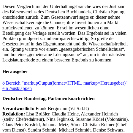
Diesen Vergleich mit der Unterhaltungsbranche wies der Justiziar
des Börsenvereins des Deutschen Buchhandels, Christian Sprang,
entschieden zurück. Zum Gesetzentwurf sagte er, dieser nehme
Wissenschaftsverlage die Chance, ihre Investitionen am Markt
zurückverdienen zu können. Er sei im wesentlichen ohne
Beteiligung der Verlage erstellt worden. Das Ergebnis sei in vielen
Punkten grundgesetz- und europarechtswidrig. So greife der
Gesetzentwurf in das Eigentumsrecht und die Wissenschaftsfreiheit
ein. Sprang warnte vor einem „gesetzgeberischen Schnellschuss“,
und bot eine „gemeinsame Lösungssuche“ an, um in der nächsten
Legislaturperiode zu einem besseren Ergebnis zu kommen.
Herausgeber
ö
Bereich "markupOutput(format=HTML, markup=Herausgeber)"
ein-/ausklappen
Deutscher Bundestag, Parlamentsnachrichten
Verantwortlich:
Frank Bergmann (V.i.S.d.P.)
Redaktion:
Lisa Brüßler, Claudia Heine, Alexander Heinrich
(stellv. Chefredakteur), Nina Jeglinski,
Susanne Ködel (Volontärin),
Claus Peter Kosfeld, Johanna Metz, Sören Christian Reimer (Chef
vom Dienst), Sandra Schmid, Michael Schmidt, Denise Schwarz,