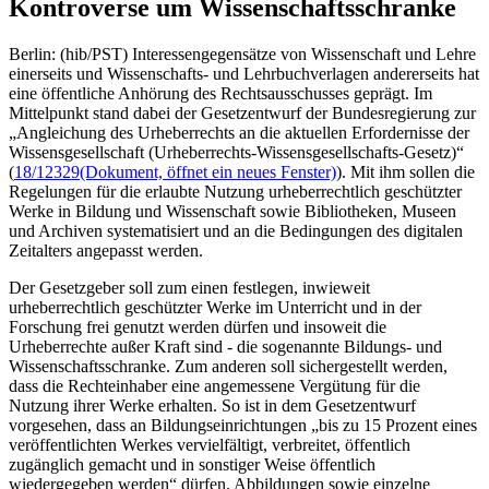
Kontroverse um Wissenschaftsschranke
Berlin: (hib/PST) Interessengegensätze von Wissenschaft und Lehre
einerseits und Wissenschafts- und Lehrbuchverlagen andererseits hat
eine öffentliche Anhörung des Rechtsausschusses geprägt. Im
Mittelpunkt stand dabei der Gesetzentwurf der Bundesregierung zur
„Angleichung des Urheberrechts an die aktuellen Erfordernisse der
Wissensgesellschaft (Urheberrechts-Wissensgesellschafts-Gesetz)“
(
18/12329
(Dokument, öffnet ein neues Fenster)
). Mit ihm sollen die
Regelungen für die erlaubte Nutzung urheberrechtlich geschützter
Werke in Bildung und Wissenschaft sowie Bibliotheken, Museen
und Archiven systematisiert und an die Bedingungen des digitalen
Zeitalters angepasst werden.
Der Gesetzgeber soll zum einen festlegen, inwieweit
urheberrechtlich geschützter Werke im Unterricht und in der
Forschung frei genutzt werden dürfen und insoweit die
Urheberrechte außer Kraft sind - die sogenannte Bildungs- und
Wissenschaftsschranke. Zum anderen soll sichergestellt werden,
dass die Rechteinhaber eine angemessene Vergütung für die
Nutzung ihrer Werke erhalten. So ist in dem Gesetzentwurf
vorgesehen, dass an Bildungseinrichtungen „bis zu 15 Prozent eines
veröffentlichten Werkes vervielfältigt, verbreitet, öffentlich
zugänglich gemacht und in sonstiger Weise öffentlich
wiedergegeben werden“ dürfen. Abbildungen sowie einzelne