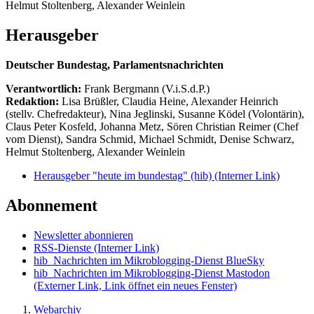
Helmut Stoltenberg, Alexander Weinlein
Herausgeber
Deutscher Bundestag, Parlamentsnachrichten
Verantwortlich:
Frank Bergmann (V.i.S.d.P.)
Redaktion:
Lisa Brüßler, Claudia Heine, Alexander Heinrich
(stellv. Chefredakteur), Nina Jeglinski,
Susanne Ködel (Volontärin),
Claus Peter Kosfeld, Johanna Metz, Sören Christian Reimer (Chef
vom Dienst), Sandra Schmid, Michael Schmidt, Denise Schwarz,
Helmut Stoltenberg, Alexander Weinlein
Herausgeber "heute im bundestag" (hib)
(Interner Link)
Abonnement
Newsletter abonnieren
RSS-Dienste
(Interner Link)
hib_Nachrichten im Mikroblogging-Dienst BlueSky
hib_Nachrichten im Mikroblogging-Dienst Mastodon
(Externer Link, Link öffnet ein neues Fenster)
Webarchiv