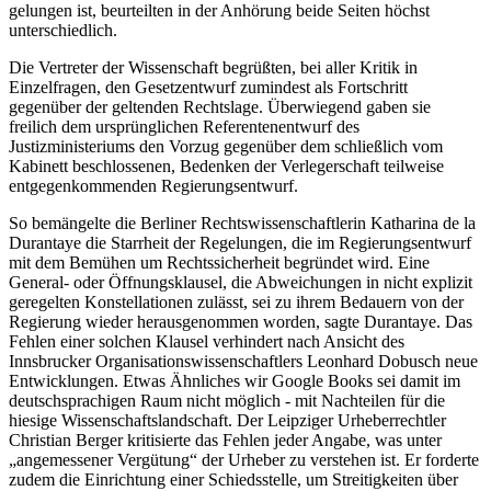
gelungen ist, beurteilten in der Anhörung beide Seiten höchst
unterschiedlich.
Die Vertreter der Wissenschaft begrüßten, bei aller Kritik in
Einzelfragen, den Gesetzentwurf zumindest als Fortschritt
gegenüber der geltenden Rechtslage. Überwiegend gaben sie
freilich dem ursprünglichen Referentenentwurf des
Justizministeriums den Vorzug gegenüber dem schließlich vom
Kabinett beschlossenen, Bedenken der Verlegerschaft teilweise
entgegenkommenden Regierungsentwurf.
So bemängelte die Berliner Rechtswissenschaftlerin Katharina de la
Durantaye die Starrheit der Regelungen, die im Regierungsentwurf
mit dem Bemühen um Rechtssicherheit begründet wird. Eine
General- oder Öffnungsklausel, die Abweichungen in nicht explizit
geregelten Konstellationen zulässt, sei zu ihrem Bedauern von der
Regierung wieder herausgenommen worden, sagte Durantaye. Das
Fehlen einer solchen Klausel verhindert nach Ansicht des
Innsbrucker Organisationswissenschaftlers Leonhard Dobusch neue
Entwicklungen. Etwas Ähnliches wir Google Books sei damit im
deutschsprachigen Raum nicht möglich - mit Nachteilen für die
hiesige Wissenschaftslandschaft. Der Leipziger Urheberrechtler
Christian Berger kritisierte das Fehlen jeder Angabe, was unter
„angemessener Vergütung“ der Urheber zu verstehen ist. Er forderte
zudem die Einrichtung einer Schiedsstelle, um Streitigkeiten über