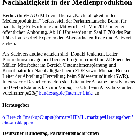
Nachhaltigkeit in der Medienproduktion
Berlin: (hib/HAU) Mit dem Thema „Nachhaltigkeit in der
Medienproduktion“ befasst sich der Parlamentarische Beirat für
nachhaltige Entwicklung am Mittwoch, 31. Mai 2017, in einer
öffentlichen Anhörung. Ab 18 Uhr werden im Saal E 700 des Paul-
Löbe-Hauses drei Experten den Abgeordneten Rede und Antwort
stehen.
Als Sachverständige geladen sind: Donald Jenichen, Leiter
Produktionsmanagement bei der Programmdirektion ZDFneo; Jens
Müller, Mitarbeiter im Bereich Unternehmensplanung und
Koordinator für Nachhaltigkeit beim ZDF sowie Michael Becker,
Leiter der Abteilung Herstellung beim Südwestrundfunk (SWR).
Interessierte Besucher melden sich bitte unter Angabe ihres Namens
und Geburtsdatums bis zum Vortag, 16 Uhr beim Ausschuss unter:
vorzimmer.pa23@
bundestag.de
(Interner Link)
an.
Herausgeber
ö
Bereich "markupOutput(format=HTML, markup=Herausgeber)"
ein-/ausklappen
Deutscher Bundestag, Parlamentsnachrichten