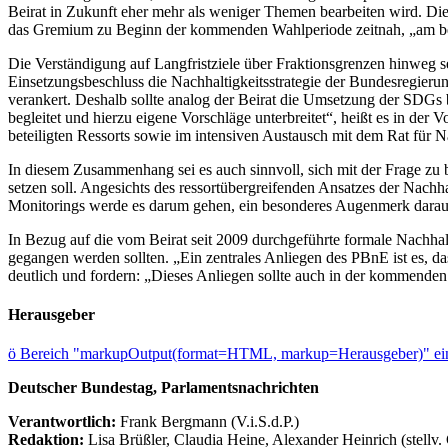
Beirat in Zukunft eher mehr als weniger Themen bearbeiten wird. Die 
das Gremium zu Beginn der kommenden Wahlperiode zeitnah, „am best
Die Verständigung auf Langfristziele über Fraktionsgrenzen hinweg sei
Einsetzungsbeschluss die Nachhaltigkeitsstrategie der Bundesregieru
verankert. Deshalb sollte analog der Beirat die Umsetzung der SDGs b
begleitet und hierzu eigene Vorschläge unterbreitet“, heißt es in de
beteiligten Ressorts sowie im intensiven Austausch mit dem Rat für N
In diesem Zusammenhang sei es auch sinnvoll, sich mit der Frage zu
setzen soll. Angesichts des ressortübergreifenden Ansatzes der Nachha
Monitorings werde es darum gehen, ein besonderes Augenmerk darauf 
In Bezug auf die vom Beirat seit 2009 durchgeführte formale Nachhal
gegangen werden sollten. „Ein zentrales Anliegen des PBnE ist es, d
deutlich und fordern: „Dieses Anliegen sollte auch in der kommenden
Herausgeber
ö
Bereich "markupOutput(format=HTML, markup=Herausgeber)" ein
Deutscher Bundestag, Parlamentsnachrichten
Verantwortlich:
Frank Bergmann (V.i.S.d.P.)
Redaktion:
Lisa Brüßler, Claudia Heine, Alexander Heinrich (stellv.