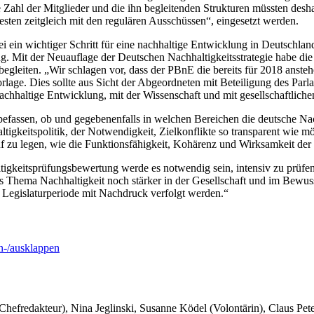
Zahl der Mitglieder und die ihn begleitenden Strukturen müssten deshal
en zeitgleich mit den regulären Ausschüssen“, eingesetzt werden.
 ein wichtiger Schritt für eine nachhaltige Entwicklung in Deutschland
ng. Mit der Neuauflage der Deutschen Nachhaltigkeitsstrategie habe d
egleiten. „Wir schlagen vor, dass der PBnE die bereits für 2018 ansteh
r Vorlage. Dies sollte aus Sicht der Abgeordneten mit Beteiligung des 
achhaltige Entwicklung, mit der Wissenschaft und mit gesellschaftliche
 befassen, ob und gegebenenfalls in welchen Bereichen die deutsche Na
ltigkeitspolitik, der Notwendigkeit, Zielkonflikte so transparent wie m
zu legen, wie die Funktionsfähigkeit, Kohärenz und Wirksamkeit der N
tigkeitsprüfungsbewertung werde es notwendig sein, intensiv zu prüfe
as Thema Nachhaltigkeit noch stärker in der Gesellschaft und im Bewus
 Legislaturperiode mit Nachdruck verfolgt werden.“
-/ausklappen
 Chefredakteur), Nina Jeglinski,
Susanne Ködel (Volontärin),
Claus Pet