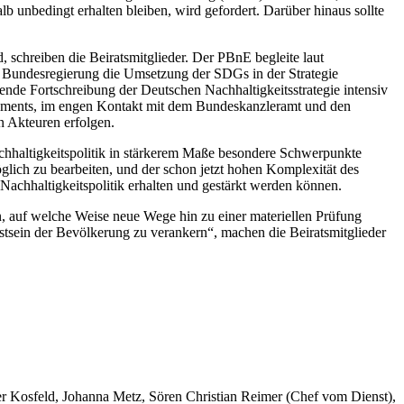
b unbedingt erhalten bleiben, wird gefordert. Darüber hinaus sollte
, schreiben die Beiratsmitglieder. Der PBnE begleite laut
ie Bundesregierung die Umsetzung der SDGs in der Strategie
ende Fortschreibung der Deutschen Nachhaltigkeitsstrategie intensiv
Parlaments, im engen Kontakt mit dem Bundeskanzleramt und den
n Akteuren erfolgen.
chhaltigkeitspolitik in stärkerem Maße besondere Schwerpunkte
öglich zu bearbeiten, und der schon jetzt hohen Komplexität des
achhaltigkeitspolitik erhalten und gestärkt werden können.
n, auf welche Weise neue Wege hin zu einer materiellen Prüfung
stsein der Bevölkerung zu verankern“, machen die Beiratsmitglieder
er Kosfeld, Johanna Metz, Sören Christian Reimer (Chef vom Dienst),