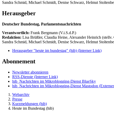
Sandra Schmid, Michael Schmidt, Denise Schwarz, Helmut Stoltenbe
Herausgeber
Deutscher Bundestag, Parlamentsnachrichten
Verantwortlich:
Frank Bergmann (V.i.S.d.P.)
Redaktion:
Lisa Brüßler, Claudia Heine, Alexander Heinrich (stellv.
Sandra Schmid, Michael Schmidt, Denise Schwarz, Helmut Stoltenbe
Herausgeber "heute im bundestag" (hib)
(Interner Link)
Abonnement
Newsletter abonnieren
RSS-Dienste
(Interner Link)
hib_Nachrichten im Mikroblogging-Dienst BlueSky
hib_Nachrichten im Mikroblogging-Dienst Mastodon
(Externer
Webarchiv
Presse
Kurzmeldungen (hib)
Heute im Bundestag (hib)