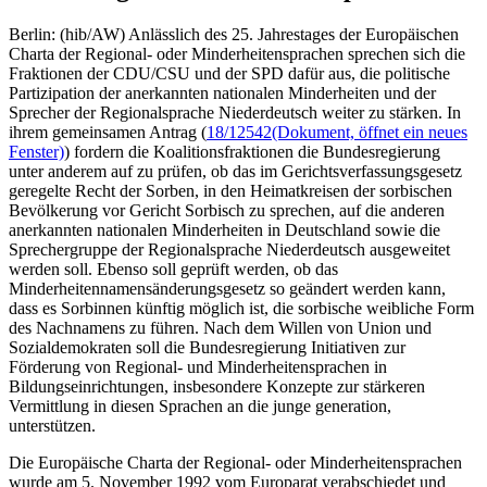
Berlin: (hib/AW) Anlässlich des 25. Jahrestages der Europäischen
Charta der Regional- oder Minderheitensprachen sprechen sich die
Fraktionen der CDU/CSU und der SPD dafür aus, die politische
Partizipation der anerkannten nationalen Minderheiten und der
Sprecher der Regionalsprache Niederdeutsch weiter zu stärken. In
ihrem gemeinsamen Antrag (
18/12542
(Dokument, öffnet ein neues
Fenster)
) fordern die Koalitionsfraktionen die Bundesregierung
unter anderem auf zu prüfen, ob das im Gerichtsverfassungsgesetz
geregelte Recht der Sorben, in den Heimatkreisen der sorbischen
Bevölkerung vor Gericht Sorbisch zu sprechen, auf die anderen
anerkannten nationalen Minderheiten in Deutschland sowie die
Sprechergruppe der Regionalsprache Niederdeutsch ausgeweitet
werden soll. Ebenso soll geprüft werden, ob das
Minderheitennamensänderungsgesetz so geändert werden kann,
dass es Sorbinnen künftig möglich ist, die sorbische weibliche Form
des Nachnamens zu führen. Nach dem Willen von Union und
Sozialdemokraten soll die Bundesregierung Initiativen zur
Förderung von Regional- und Minderheitensprachen in
Bildungseinrichtungen, insbesondere Konzepte zur stärkeren
Vermittlung in diesen Sprachen an die junge generation,
unterstützen.
Die Europäische Charta der Regional- oder Minderheitensprachen
wurde am 5. November 1992 vom Europarat verabschiedet und