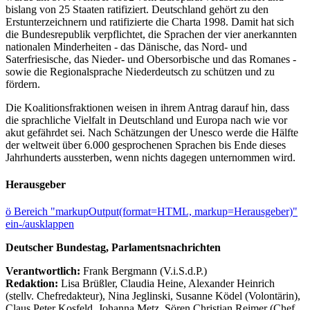
bislang von 25 Staaten ratifiziert. Deutschland gehört zu den
Erstunterzeichnern und ratifizierte die Charta 1998. Damit hat sich
die Bundesrepublik verpflichtet, die Sprachen der vier anerkannten
nationalen Minderheiten - das Dänische, das Nord- und
Saterfriesische, das Nieder- und Obersorbische und das Romanes -
sowie die Regionalsprache Niederdeutsch zu schützen und zu
fördern.
Die Koalitionsfraktionen weisen in ihrem Antrag darauf hin, dass
die sprachliche Vielfalt in Deutschland und Europa nach wie vor
akut gefährdet sei. Nach Schätzungen der Unesco werde die Hälfte
der weltweit über 6.000 gesprochenen Sprachen bis Ende dieses
Jahrhunderts aussterben, wenn nichts dagegen unternommen wird.
Herausgeber
ö
Bereich "markupOutput(format=HTML, markup=Herausgeber)"
ein-/ausklappen
Deutscher Bundestag, Parlamentsnachrichten
Verantwortlich:
Frank Bergmann (V.i.S.d.P.)
Redaktion:
Lisa Brüßler, Claudia Heine, Alexander Heinrich
(stellv. Chefredakteur), Nina Jeglinski,
Susanne Ködel (Volontärin),
Claus Peter Kosfeld, Johanna Metz, Sören Christian Reimer (Chef