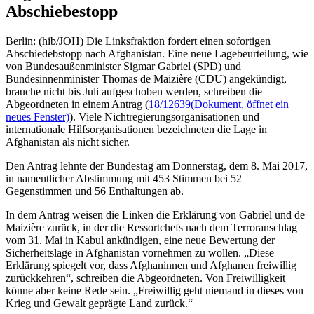
Abschiebestopp
Berlin: (hib/JOH) Die Linksfraktion fordert einen sofortigen
Abschiedebstopp nach Afghanistan. Eine neue Lagebeurteilung, wie
von Bundesaußenminister Sigmar Gabriel (SPD) und
Bundesinnenminister Thomas de Maizière (CDU) angekündigt,
brauche nicht bis Juli aufgeschoben werden, schreiben die
Abgeordneten in einem Antrag (
18/12639
(Dokument, öffnet ein
neues Fenster)
). Viele Nichtregierungsorganisationen und
internationale Hilfsorganisationen bezeichneten die Lage in
Afghanistan als nicht sicher.
Den Antrag lehnte der Bundestag am Donnerstag, dem 8. Mai 2017,
in namentlicher Abstimmung mit 453 Stimmen bei 52
Gegenstimmen und 56 Enthaltungen ab.
In dem Antrag weisen die Linken die Erklärung von Gabriel und de
Maizière zurück, in der die Ressortchefs nach dem Terroranschlag
vom 31. Mai in Kabul ankündigen, eine neue Bewertung der
Sicherheitslage in Afghanistan vornehmen zu wollen. „Diese
Erklärung spiegelt vor, dass Afghaninnen und Afghanen freiwillig
zurückkehren“, schreiben die Abgeordneten. Von Freiwilligkeit
könne aber keine Rede sein. „Freiwillig geht niemand in dieses von
Krieg und Gewalt geprägte Land zurück.“