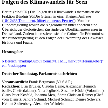
Folgen des Klimawandels für Seen
Berlin: (hib/SCR) Die Folgen des Klimawandels thematisiert die
Fraktion Bündnis 90/Die Grünen in einer Kleinen Anfrage
(
18/12433
(Dokument, öffnet ein neues Fenster)
). Von der
Bundesregierung wollen die Abgeordneten unter anderem eine
Übersicht der ökologischen Zustände der Oberflächengewässer in
Deutschland. Zudem interessieren sich die Grünen für Erkenntnisse
der Bundesregierung zu den Folgen der Erwärmung der Gewässer
für Flora und Fauna.
Herausgeber
ö
Bereich "markupOutput(format=HTML, markup=Herausgeber)"
ein-/ausklappen
Deutscher Bundestag, Parlamentsnachrichten
Verantwortlich:
Frank Bergmann (V.i.S.d.P.)
Redaktion:
Lisa Brüßler, Claudia Heine, Alexander Heinrich
(stellv. Chefredakteur), Nina Jeglinski,
Susanne Ködel (Volontärin),
Claus Peter Kosfeld, Johanna Metz, Sören Christian Reimer (Chef
vom Dienst), Sandra Schmid, Michael Schmidt, Denise Schwarz,
Helmut Stoltenberg, Alexander Weinlein