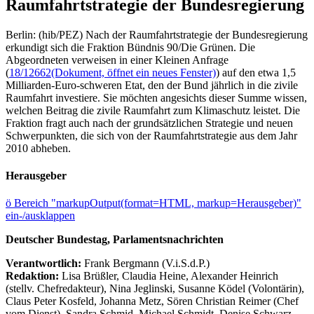
Raumfahrtstrategie der Bundesregierung
Berlin: (hib/PEZ) Nach der Raumfahrtstrategie der Bundesregierung
erkundigt sich die Fraktion Bündnis 90/Die Grünen. Die
Abgeordneten verweisen in einer Kleinen Anfrage
(
18/12662
(Dokument, öffnet ein neues Fenster)
) auf den etwa 1,5
Milliarden-Euro-schweren Etat, den der Bund jährlich in die zivile
Raumfahrt investiere. Sie möchten angesichts dieser Summe wissen,
welchen Beitrag die zivile Raumfahrt zum Klimaschutz leistet. Die
Fraktion fragt auch nach der grundsätzlichen Strategie und neuen
Schwerpunkten, die sich von der Raumfahrtstrategie aus dem Jahr
2010 abheben.
Herausgeber
ö
Bereich "markupOutput(format=HTML, markup=Herausgeber)"
ein-/ausklappen
Deutscher Bundestag, Parlamentsnachrichten
Verantwortlich:
Frank Bergmann (V.i.S.d.P.)
Redaktion:
Lisa Brüßler, Claudia Heine, Alexander Heinrich
(stellv. Chefredakteur), Nina Jeglinski,
Susanne Ködel (Volontärin),
Claus Peter Kosfeld, Johanna Metz, Sören Christian Reimer (Chef
vom Dienst), Sandra Schmid, Michael Schmidt, Denise Schwarz,