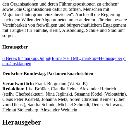
den Organisationen und deren Führungspositionen zu erhöhen“
sowie „die Organisationen dafür zu öffnen, Menschen mit
Migrationshintergrund einzubeziehen“. Auch soll die Regierung
nach dem Willen der Abgeordneten unter anderem „für eine bessere
Vereinbarkeit von freiwilligen und bürgerschaftlichem Engagement
mit Tätigkeit für Familie, Beruf, Ausbildung, Schule und Studium“
sorgen.
Herausgeber
ö
Bereich "markupOutput(format=HTML, markup=Herausgeber)"
ein-/ausklappen
Deutscher Bundestag, Parlamentsnachrichten
Verantwortlich:
Frank Bergmann (V.i.S.d.P.)
Redaktion:
Lisa Brüßler, Claudia Heine, Alexander Heinrich
(stellv. Chefredakteur), Nina Jeglinski,
Susanne Ködel (Volontärin),
Claus Peter Kosfeld, Johanna Metz, Sören Christian Reimer (Chef
vom Dienst), Sandra Schmid, Michael Schmidt, Denise Schwarz,
Helmut Stoltenberg, Alexander Weinlein
Herausgeber