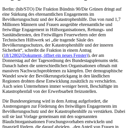
Berlin: (hib/STO) Die Fraktion Bündnis 90/Die Grünen dringt auf
eine Stärkung des ehrenamtlichen Engagements im
Bevölkerungsschutz und der Katastrophenhilfe. Das von rund 1,7
Millionen Männern und Frauen ausgeübte ehrenamtliche und
freiwillige Engagement in Hilfsorganisationen, Rettungs- und
Sanitätsdiensten, den Freiwilligen Feuerwehren oder dem
Technischen Hilfswerk sei „die tragende Säule des
Bevölkerungsschutzes, der Katastrophenhilfe und der inneren
Sicherheit“, schreibt die Fraktion in einem Antrag
(
18/12802
(Dokument, öffnet ein neues Fenster)
), der am
Donnerstag auf der Tagesordnung des Bundestagsplenums steht.
Danach haben die unterschiedlichen Organisationen oftmals mit
massiven Nachwuchsproblemen zu kämpfen. Der demographische
Wandel sowie der Bevölkerungsrückgang in den ländlichen
Regionen drohten diese Entwicklung zusätzlich zu verschärfen.
Auch seien Unternehmen immer weniger bereit, Beschäftigte im
Katastrophenfall von der Erwerbsarbeit freizustellen.
Die Bundesregierung wird in dem Antrag aufgefordert, die
Anstrengungen zur Förderung des freiwilligen Engagements im
Bevölkerungsschutz und der Katastrophenhilfe zu verstärken. Dabei
soll sie laut Vorlage gemeinsam mit den sogenannten
Blaulichtorganisationen Forschungsvorhaben entwickeln und
finanziell fördern, die darauf abzielen, „den Anteil von Frauen in