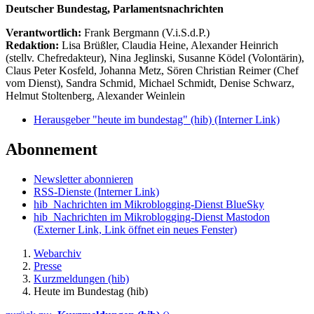
Deutscher Bundestag, Parlamentsnachrichten
Verantwortlich:
Frank Bergmann (V.i.S.d.P.)
Redaktion:
Lisa Brüßler, Claudia Heine, Alexander Heinrich
(stellv. Chefredakteur), Nina Jeglinski,
Susanne Ködel (Volontärin),
Claus Peter Kosfeld, Johanna Metz, Sören Christian Reimer (Chef
vom Dienst), Sandra Schmid, Michael Schmidt, Denise Schwarz,
Helmut Stoltenberg, Alexander Weinlein
Herausgeber "heute im bundestag" (hib)
(Interner Link)
Abonnement
Newsletter abonnieren
RSS-Dienste
(Interner Link)
hib_Nachrichten im Mikroblogging-Dienst BlueSky
hib_Nachrichten im Mikroblogging-Dienst Mastodon
(Externer Link, Link öffnet ein neues Fenster)
Webarchiv
Presse
Kurzmeldungen (hib)
Heute im Bundestag (hib)