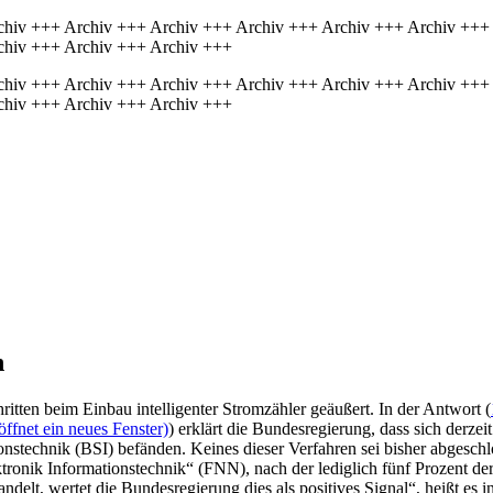
chiv +++ Archiv +++ Archiv +++ Archiv +++ Archiv +++ Archiv +++
chiv +++ Archiv +++ Archiv +++
chiv +++ Archiv +++ Archiv +++ Archiv +++ Archiv +++ Archiv +++
chiv +++ Archiv +++ Archiv +++
n
ritten beim Einbau intelligenter Stromzähler geäußert. In der Antwort (
ffnet ein neues Fenster)
) erklärt die Bundesregierung, dass sich derze
ionstechnik (BSI) befänden. Keines dieser Verfahren sei bisher abgeschl
ronik Informationstechnik“ (FNN), nach der lediglich fünf Prozent der
delt, wertet die Bundesregierung dies als positives Signal“, heißt es 