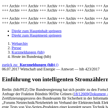
+++ Archiv +++ Archiv +++ Archiv +++ Archiv +++ Archiv +++ Ar
+++ Archiv +++ Archiv +++ Archiv +++ Archiv +++ Archiv +++ Ar
+++ Archiv +++ Archiv +++ Archiv +++ Archiv +++ Archiv +++ Ar
+++ Archiv +++ Archiv +++ Archiv +++ Archiv +++ Archiv +++ Ar
Direkt zum Hauptinhalt springen
Direkt zum Hauptmenü springen
Webarchiv
Presse
Kurzmeldungen (hib)
Heute im Bundestag (hib)
zurück zu:
Kurzmeldungen (hib)
()
06.07.2017
Wirtschaft und Energie — Antwort — hib 423/2017
Einführung von intelligenten Stromzähler
Berlin: (hib/PEZ) Die Bundesregierung hat sich positiv zu den Fortsch
Anfrage der Fraktion Bündnis 90/Die Grünen (
18/12669
(Dokument, ö
Zertifizierungsprozess des Bundesamts für Sicherheit in der Informat
„Forums Netztechnik/Netzbetrieb im Verband der Elektrotechnik Elekt
erste Tests von Vor-Serien-Produkten einer komplett neuen Technik han