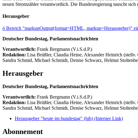
neuen Stromzähler verantwortlich. Die Bundesregierung tauscht sich
Herausgeber
ö
Bereich "markupOutput(format=HTML, markup=Herausgeber)" ein
Deutscher Bundestag, Parlamentsnachrichten
Verantwortlich:
Frank Bergmann (V.i.S.d.P.)
Redaktion:
Lisa Brüßler, Claudia Heine, Alexander Heinrich (stellv.
Sandra Schmid, Michael Schmidt, Denise Schwarz, Helmut Stoltenbe
Herausgeber
Deutscher Bundestag, Parlamentsnachrichten
Verantwortlich:
Frank Bergmann (V.i.S.d.P.)
Redaktion:
Lisa Brüßler, Claudia Heine, Alexander Heinrich (stellv.
Sandra Schmid, Michael Schmidt, Denise Schwarz, Helmut Stoltenbe
Herausgeber "heute im bundestag" (hib)
(Interner Link)
Abonnement