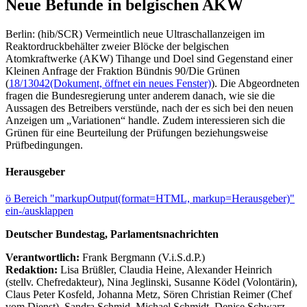
Neue Befunde in belgischen AKW
Berlin: (hib/SCR) Vermeintlich neue Ultraschallanzeigen im
Reaktordruckbehälter zweier Blöcke der belgischen
Atomkraftwerke (AKW) Tihange und Doel sind Gegenstand einer
Kleinen Anfrage der Fraktion Bündnis 90/Die Grünen
(
18/13042
(Dokument, öffnet ein neues Fenster)
). Die Abgeordneten
fragen die Bundesregierung unter anderem danach, wie sie die
Aussagen des Betreibers verstünde, nach der es sich bei den neuen
Anzeigen um „Variationen“ handle. Zudem interessieren sich die
Grünen für eine Beurteilung der Prüfungen beziehungsweise
Prüfbedingungen.
Herausgeber
ö
Bereich "markupOutput(format=HTML, markup=Herausgeber)"
ein-/ausklappen
Deutscher Bundestag, Parlamentsnachrichten
Verantwortlich:
Frank Bergmann (V.i.S.d.P.)
Redaktion:
Lisa Brüßler, Claudia Heine, Alexander Heinrich
(stellv. Chefredakteur), Nina Jeglinski,
Susanne Ködel (Volontärin),
Claus Peter Kosfeld, Johanna Metz, Sören Christian Reimer (Chef
vom Dienst), Sandra Schmid, Michael Schmidt, Denise Schwarz,