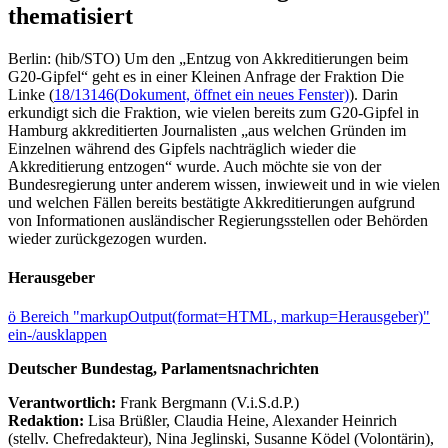
thematisiert
Berlin: (hib/STO) Um den „Entzug von Akkreditierungen beim
G20-Gipfel“ geht es in einer Kleinen Anfrage der Fraktion Die
Linke (
18/13146
(Dokument, öffnet ein neues Fenster)
). Darin
erkundigt sich die Fraktion, wie vielen bereits zum G20-Gipfel in
Hamburg akkreditierten Journalisten „aus welchen Gründen im
Einzelnen während des Gipfels nachträglich wieder die
Akkreditierung entzogen“ wurde. Auch möchte sie von der
Bundesregierung unter anderem wissen, inwieweit und in wie vielen
und welchen Fällen bereits bestätigte Akkreditierungen aufgrund
von Informationen ausländischer Regierungsstellen oder Behörden
wieder zurückgezogen wurden.
Herausgeber
ö
Bereich "markupOutput(format=HTML, markup=Herausgeber)"
ein-/ausklappen
Deutscher Bundestag, Parlamentsnachrichten
Verantwortlich:
Frank Bergmann (V.i.S.d.P.)
Redaktion:
Lisa Brüßler, Claudia Heine, Alexander Heinrich
(stellv. Chefredakteur), Nina Jeglinski,
Susanne Ködel (Volontärin),