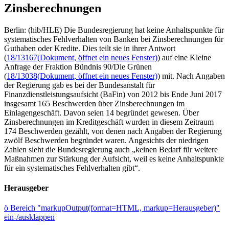
Zinsberechnungen
Berlin: (hib/HLE) Die Bundesregierung hat keine Anhaltspunkte für
systematisches Fehlverhalten von Banken bei Zinsberechnungen für
Guthaben oder Kredite. Dies teilt sie in ihrer Antwort
(
18/13167
(Dokument, öffnet ein neues Fenster)
) auf eine Kleine
Anfrage der Fraktion Bündnis 90/Die Grünen
(
18/13038
(Dokument, öffnet ein neues Fenster)
) mit. Nach Angaben
der Regierung gab es bei der Bundesanstalt für
Finanzdienstleistungsaufsicht (BaFin) von 2012 bis Ende Juni 2017
insgesamt 165 Beschwerden über Zinsberechnungen im
Einlagengeschäft. Davon seien 14 begründet gewesen. Über
Zinsberechnungen im Kreditgeschäft wurden in diesem Zeitraum
174 Beschwerden gezählt, von denen nach Angaben der Regierung
zwölf Beschwerden begründet waren. Angesichts der niedrigen
Zahlen sieht die Bundesregierung auch „keinen Bedarf für weitere
Maßnahmen zur Stärkung der Aufsicht, weil es keine Anhaltspunkte
für ein systematisches Fehlverhalten gibt“.
Herausgeber
ö
Bereich "markupOutput(format=HTML, markup=Herausgeber)"
ein-/ausklappen