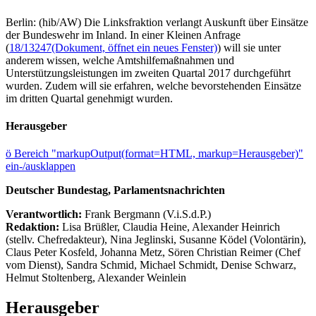
Berlin: (hib/AW) Die Linksfraktion verlangt Auskunft über Einsätze
der Bundeswehr im Inland. In einer Kleinen Anfrage
(
18/13247
(Dokument, öffnet ein neues Fenster)
) will sie unter
anderem wissen, welche Amtshilfemaßnahmen und
Unterstützungsleistungen im zweiten Quartal 2017 durchgeführt
wurden. Zudem will sie erfahren, welche bevorstehenden Einsätze
im dritten Quartal genehmigt wurden.
Herausgeber
ö
Bereich "markupOutput(format=HTML, markup=Herausgeber)"
ein-/ausklappen
Deutscher Bundestag, Parlamentsnachrichten
Verantwortlich:
Frank Bergmann (V.i.S.d.P.)
Redaktion:
Lisa Brüßler, Claudia Heine, Alexander Heinrich
(stellv. Chefredakteur), Nina Jeglinski,
Susanne Ködel (Volontärin),
Claus Peter Kosfeld, Johanna Metz, Sören Christian Reimer (Chef
vom Dienst), Sandra Schmid, Michael Schmidt, Denise Schwarz,
Helmut Stoltenberg, Alexander Weinlein
Herausgeber