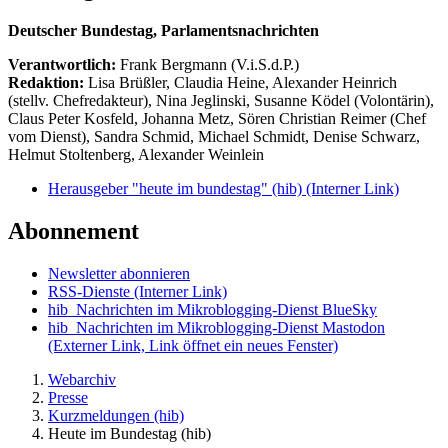
Deutscher Bundestag, Parlamentsnachrichten
Verantwortlich:
Frank Bergmann (V.i.S.d.P.)
Redaktion:
Lisa Brüßler, Claudia Heine, Alexander Heinrich
(stellv. Chefredakteur), Nina Jeglinski,
Susanne Ködel (Volontärin),
Claus Peter Kosfeld, Johanna Metz, Sören Christian Reimer (Chef
vom Dienst), Sandra Schmid, Michael Schmidt, Denise Schwarz,
Helmut Stoltenberg, Alexander Weinlein
Herausgeber "heute im bundestag" (hib)
(Interner Link)
Abonnement
Newsletter abonnieren
RSS-Dienste
(Interner Link)
hib_Nachrichten im Mikroblogging-Dienst BlueSky
hib_Nachrichten im Mikroblogging-Dienst Mastodon
(Externer Link, Link öffnet ein neues Fenster)
Webarchiv
Presse
Kurzmeldungen (hib)
Heute im Bundestag (hib)