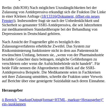
Berlin: (hib/JOH) Nach möglichen Unzulänglichkeiten bei der
Zulassung von Antidepressiva erkundigt sich die Fraktion Die Linke
in einer Kleinen Anfrage (
18/13316
(Dokument, öffnet ein neues
Fenster)
). Insbesondere fragt sie nach der Unbedenklichkeit und
Sicherheit so genannter SSRI-Antidepressiva, die seit Jahrzehnten
zur medikamentösen Standardtherapie bei der Behandlung von
Depressionen in Deutschland gehören.
Nach Ansicht der Fragesteller gibt es bezüglich des
Zulassungsverfahrens erhebliche Zweifel. Das System zur
Risikominimierung funktioniere nicht in dem aus Patientensicht
erwünschten Umfang, betonen sie, „wenn von der Pharmaindustrie
bezahlte Gutachter dazu beitragen, mögliche Gefährdungen zu
verschleiern oder wenn die Aufsichtsbehörde nicht handelt“. Für
beide Fälle nennen die Abgeordneten mit Blick auf die SSRI-
Antidepressiva Beispiele. Die Medikamente seien in Fachkreisen
seit ihrer Zulassung umstritten, schreibt die Fraktion unter Verweis
auf Berichte über eine gesteigerte Suizidalität nach deren Einnahme.
Herausgeber
ö
Bereich "markupOutput(format=HTML, markup=Herausgeber)"
ein-/ausklappen