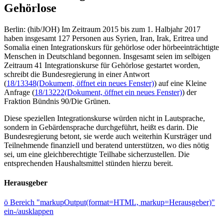
Gehörlose
Berlin: (hib/JOH) Im Zeitraum 2015 bis zum 1. Halbjahr 2017
haben insgesamt 127 Personen aus Syrien, Iran, Irak, Eritrea und
Somalia einen Integrationskurs für gehörlose oder hörbeeinträchtigte
Menschen in Deutschland begonnen. Insgesamt seien im selbigen
Zeitraum 41 Integrationskurse für Gehörlose gestartet worden,
schreibt die Bundesregierung in einer Antwort
(
18/13348
(Dokument, öffnet ein neues Fenster)
) auf eine Kleine
Anfrage (
18/13222
(Dokument, öffnet ein neues Fenster)
) der
Fraktion Bündnis 90/Die Grünen.
Diese speziellen Integrationskurse würden nicht in Lautsprache,
sondern in Gebärdensprache durchgeführt, heißt es darin. Die
Bundesregierung betont, sie werde auch weiterhin Kursträger und
Teilnehmende finanziell und beratend unterstützen, wo dies nötig
sei, um eine gleichberechtigte Teilhabe sicherzustellen. Die
entsprechenden Haushaltsmittel stünden hierzu bereit.
Herausgeber
ö
Bereich "markupOutput(format=HTML, markup=Herausgeber)"
ein-/ausklappen