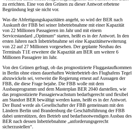
zu errichten. Eine von den Grünen zu dieser Antwort erbetene
Begründung legt sie nicht vor.
Was die Abfertigungskapazitäten angeht, so wird der BER nach
Auskunft der FBB bei seiner Inbetriebnahme mit einer Kapazität
von 22 Millionen Passagieren im Jahr und mit einem
Servicestandard „Optimum“ starten, heißt es in der Antwort. In den
ersten Jahren nach Inbetriebnahme sei eine Kapazitätserweiterung
von 22 auf 27 Millionen vorgesehen. Der geplante Neubau des
Terminals T1E erweitere die Kapazität am BER um weitere 6
Millionen Passagiere im Jahr.
Von den Grünen gefragt, ob das prognostizierte Fluggastaufkommen
in Berlin ohne einen dauerhaften Weiterbetrieb des Flughafens Tegel
abzuwickeln sei, verweist die Regierung erneut auf Aussagen der
FBB, die diese Frage bejahe. Die FBB wolle mit dem
Ausbauprogramm und dem Masterplan BER 2040 darstellen, wie
das prognostizierte Passagierwachstum bedarfsgerecht und flexibel
am Standort BER bewältigt werden kann, heißt es in der Antwort.
Der Bund werde als Gesellschafter der FBB gemeinsam mit den
Ländern Berlin und Brandenburg die Geschäftsführung der FBB
dabei unterstützen, den Betrieb und bedarfsnotwendigen Ausbau des
BER nach dessen Inbetriebnahme „anforderungsgerecht
sicherzustellen“.