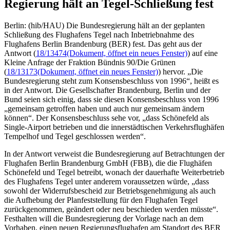
Regierung hält an Tegel-Schließung fest
Berlin: (hib/HAU) Die Bundesregierung hält an der geplanten
Schließung des Flughafens Tegel nach Inbetriebnahme des
Flughafens Berlin Brandenburg (BER) fest. Das geht aus der
Antwort (
18/13474
(Dokument, öffnet ein neues Fenster)
) auf eine
Kleine Anfrage der Fraktion Bündnis 90/Die Grünen
(
18/13173
(Dokument, öffnet ein neues Fenster)
) hervor. „Die
Bundesregierung steht zum Konsensbeschluss von 1996“, heißt es
in der Antwort. Die Gesellschafter Brandenburg, Berlin und der
Bund seien sich einig, dass sie diesen Konsensbeschluss von 1996
„gemeinsam getroffen haben und auch nur gemeinsam ändern
können“. Der Konsensbeschluss sehe vor, „dass Schönefeld als
Single-Airport betrieben und die innerstädtischen Verkehrsflughäfen
Tempelhof und Tegel geschlossen werden“.
In der Antwort verweist die Bundesregierung auf Betrachtungen der
Flughafen Berlin Brandenburg GmbH (FBB), die die Flughäfen
Schönefeld und Tegel betreibt, wonach der dauerhafte Weiterbetrieb
des Flughafens Tegel unter anderem voraussetzen würde, „dass
sowohl der Widerrufsbescheid zur Betriebsgenehmigung als auch
die Aufhebung der Planfeststellung für den Flughafen Tegel
zurückgenommen, geändert oder neu beschieden werden müsste“.
Festhalten will die Bundesregierung der Vorlage nach an dem
Vorhaben, einen neuen Regierungsflughafen am Standort des BER