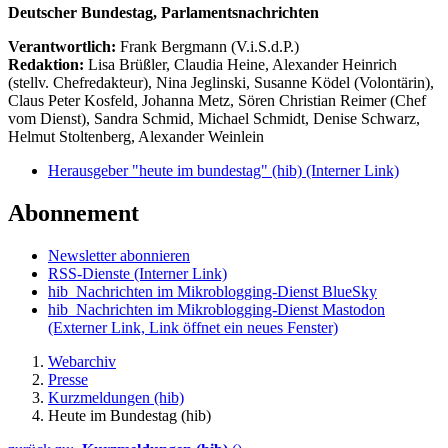
Deutscher Bundestag, Parlamentsnachrichten
Verantwortlich:
Frank Bergmann (V.i.S.d.P.)
Redaktion:
Lisa Brüßler, Claudia Heine, Alexander Heinrich
(stellv. Chefredakteur), Nina Jeglinski,
Susanne Ködel (Volontärin),
Claus Peter Kosfeld, Johanna Metz, Sören Christian Reimer (Chef
vom Dienst), Sandra Schmid, Michael Schmidt, Denise Schwarz,
Helmut Stoltenberg, Alexander Weinlein
Herausgeber "heute im bundestag" (hib)
(Interner Link)
Abonnement
Newsletter abonnieren
RSS-Dienste
(Interner Link)
hib_Nachrichten im Mikroblogging-Dienst BlueSky
hib_Nachrichten im Mikroblogging-Dienst Mastodon
(Externer Link, Link öffnet ein neues Fenster)
Webarchiv
Presse
Kurzmeldungen (hib)
Heute im Bundestag (hib)