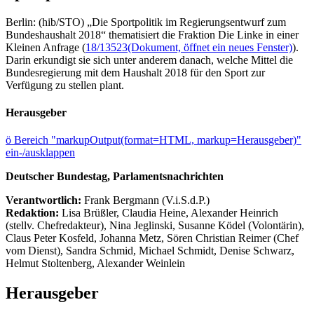
Berlin: (hib/STO) „Die Sportpolitik im Regierungsentwurf zum
Bundeshaushalt 2018“ thematisiert die Fraktion Die Linke in einer
Kleinen Anfrage (
18/13523
(Dokument, öffnet ein neues Fenster)
).
Darin erkundigt sie sich unter anderem danach, welche Mittel die
Bundesregierung mit dem Haushalt 2018 für den Sport zur
Verfügung zu stellen plant.
Herausgeber
ö
Bereich "markupOutput(format=HTML, markup=Herausgeber)"
ein-/ausklappen
Deutscher Bundestag, Parlamentsnachrichten
Verantwortlich:
Frank Bergmann (V.i.S.d.P.)
Redaktion:
Lisa Brüßler, Claudia Heine, Alexander Heinrich
(stellv. Chefredakteur), Nina Jeglinski,
Susanne Ködel (Volontärin),
Claus Peter Kosfeld, Johanna Metz, Sören Christian Reimer (Chef
vom Dienst), Sandra Schmid, Michael Schmidt, Denise Schwarz,
Helmut Stoltenberg, Alexander Weinlein
Herausgeber