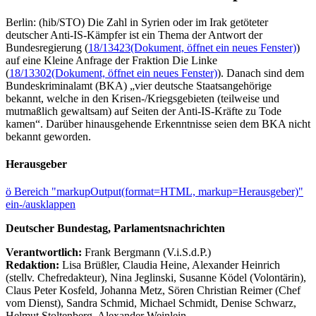
Berlin: (hib/STO) Die Zahl in Syrien oder im Irak getöteter
deutscher Anti-IS-Kämpfer ist ein Thema der Antwort der
Bundesregierung (
18/13423
(Dokument, öffnet ein neues Fenster)
)
auf eine Kleine Anfrage der Fraktion Die Linke
(
18/13302
(Dokument, öffnet ein neues Fenster)
). Danach sind dem
Bundeskriminalamt (BKA) „vier deutsche Staatsangehörige
bekannt, welche in den Krisen-/Kriegsgebieten (teilweise und
mutmaßlich gewaltsam) auf Seiten der Anti-IS-Kräfte zu Tode
kamen“. Darüber hinausgehende Erkenntnisse seien dem BKA nicht
bekannt geworden.
Herausgeber
ö
Bereich "markupOutput(format=HTML, markup=Herausgeber)"
ein-/ausklappen
Deutscher Bundestag, Parlamentsnachrichten
Verantwortlich:
Frank Bergmann (V.i.S.d.P.)
Redaktion:
Lisa Brüßler, Claudia Heine, Alexander Heinrich
(stellv. Chefredakteur), Nina Jeglinski,
Susanne Ködel (Volontärin),
Claus Peter Kosfeld, Johanna Metz, Sören Christian Reimer (Chef
vom Dienst), Sandra Schmid, Michael Schmidt, Denise Schwarz,
Helmut Stoltenberg, Alexander Weinlein