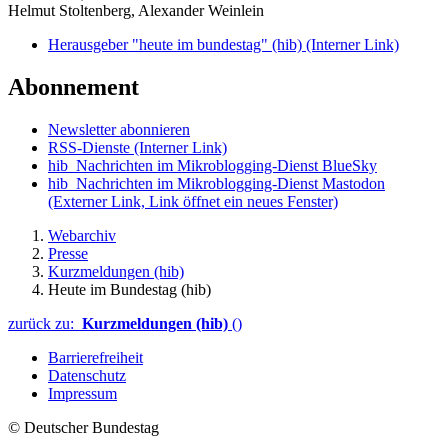
Helmut Stoltenberg, Alexander Weinlein
Herausgeber "heute im bundestag" (hib)
(Interner Link)
Abonnement
Newsletter abonnieren
RSS-Dienste
(Interner Link)
hib_Nachrichten im Mikroblogging-Dienst BlueSky
hib_Nachrichten im Mikroblogging-Dienst Mastodon
(Externer Link, Link öffnet ein neues Fenster)
Webarchiv
Presse
Kurzmeldungen (hib)
Heute im Bundestag (hib)
zurück zu:
Kurzmeldungen (hib)
()
Barrierefreiheit
Datenschutz
Impressum
© Deutscher Bundestag