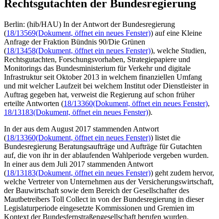
Rechtsgutachten der Bundesregierung
Berlin: (hib/HAU) In der Antwort der Bundesregierung
(
18/13569
(Dokument, öffnet ein neues Fenster)
) auf eine Kleine
Anfrage der Fraktion Bündnis 90/Die Grünen
(
18/13458
(Dokument, öffnet ein neues Fenster)
), welche Studien,
Rechtsgutachten, Forschungsvorhaben, Strategiepapiere und
Monitorings das Bundesministerium für Verkehr und digitale
Infrastruktur seit Oktober 2013 in welchem finanziellen Umfang
und mit welcher Laufzeit bei welchem Institut oder Dienstleister in
Auftrag gegeben hat, verweist die Regierung auf schon früher
erteilte Antworten (
18/13360
(Dokument, öffnet ein neues Fenster)
,
18/13183
(Dokument, öffnet ein neues Fenster)
).
In der aus dem August 2017 stammenden Antwort
(
18/13360
(Dokument, öffnet ein neues Fenster)
) listet die
Bundesregierung Beratungsaufträge und Aufträge für Gutachten
auf, die von ihr in der ablaufenden Wahlperiode vergeben wurden.
In einer aus dem Juli 2017 stammenden Antwort
(
18/13183
(Dokument, öffnet ein neues Fenster)
) geht zudem hervor,
welche Vertreter von Unternehmen aus der Versicherungswirtschaft,
der Bauwirtschaft sowie dem Bereich der Gesellschafter des
Mautbetreibers Toll Collect in von der Bundesregierung in dieser
Legislaturperiode eingesetzte Kommissionen und Gremien im
Kontext der Bundesfernstraßengesellschaft berufen wurden.