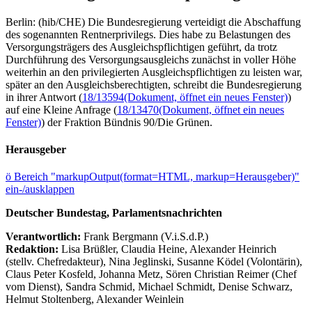
Berlin: (hib/CHE) Die Bundesregierung verteidigt die Abschaffung
des sogenannten Rentnerprivilegs. Dies habe zu Belastungen des
Versorgungsträgers des Ausgleichspflichtigen geführt, da trotz
Durchführung des Versorgungsausgleichs zunächst in voller Höhe
weiterhin an den privilegierten Ausgleichspflichtigen zu leisten war,
später an den Ausgleichsberechtigten, schreibt die Bundesregierung
in ihrer Antwort (
18/13594
(Dokument, öffnet ein neues Fenster)
)
auf eine Kleine Anfrage (
18/13470
(Dokument, öffnet ein neues
Fenster)
) der Fraktion Bündnis 90/Die Grünen.
Herausgeber
ö
Bereich "markupOutput(format=HTML, markup=Herausgeber)"
ein-/ausklappen
Deutscher Bundestag, Parlamentsnachrichten
Verantwortlich:
Frank Bergmann (V.i.S.d.P.)
Redaktion:
Lisa Brüßler, Claudia Heine, Alexander Heinrich
(stellv. Chefredakteur), Nina Jeglinski,
Susanne Ködel (Volontärin),
Claus Peter Kosfeld, Johanna Metz, Sören Christian Reimer (Chef
vom Dienst), Sandra Schmid, Michael Schmidt, Denise Schwarz,
Helmut Stoltenberg, Alexander Weinlein