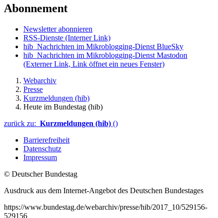
Abonnement
Newsletter abonnieren
RSS-Dienste
(Interner Link)
hib_Nachrichten im Mikroblogging-Dienst BlueSky
hib_Nachrichten im Mikroblogging-Dienst Mastodon
(Externer Link, Link öffnet ein neues Fenster)
Webarchiv
Presse
Kurzmeldungen (hib)
Heute im Bundestag (hib)
zurück zu:
Kurzmeldungen (hib)
()
Barrierefreiheit
Datenschutz
Impressum
© Deutscher Bundestag
Ausdruck aus dem Internet-Angebot des Deutschen Bundestages
https://www.bundestag.de/webarchiv/presse/hib/2017_10/529156-
529156