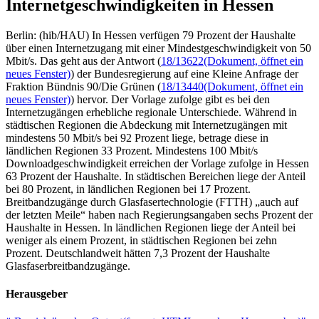
Internetgeschwindigkeiten in Hessen
Berlin: (hib/HAU) In Hessen verfügen 79 Prozent der Haushalte
über einen Internetzugang mit einer Mindestgeschwindigkeit von 50
Mbit/s. Das geht aus der Antwort (
18/13622
(Dokument, öffnet ein
neues Fenster)
) der Bundesregierung auf eine Kleine Anfrage der
Fraktion Bündnis 90/Die Grünen (
18/13440
(Dokument, öffnet ein
neues Fenster)
) hervor. Der Vorlage zufolge gibt es bei den
Internetzugängen erhebliche regionale Unterschiede. Während in
städtischen Regionen die Abdeckung mit Internetzugängen mit
mindestens 50 Mbit/s bei 92 Prozent liege, betrage diese in
ländlichen Regionen 33 Prozent. Mindestens 100 Mbit/s
Downloadgeschwindigkeit erreichen der Vorlage zufolge in Hessen
63 Prozent der Haushalte. In städtischen Bereichen liege der Anteil
bei 80 Prozent, in ländlichen Regionen bei 17 Prozent.
Breitbandzugänge durch Glasfasertechnologie (FTTH) „auch auf
der letzten Meile“ haben nach Regierungsangaben sechs Prozent der
Haushalte in Hessen. In ländlichen Regionen liege der Anteil bei
weniger als einem Prozent, in städtischen Regionen bei zehn
Prozent. Deutschlandweit hätten 7,3 Prozent der Haushalte
Glasfaserbreitbandzugänge.
Herausgeber