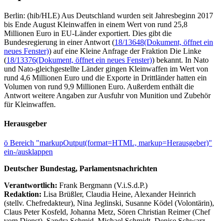
Berlin: (hib/HLE) Aus Deutschland wurden seit Jahresbeginn 2017
bis Ende August Kleinwaffen in einem Wert von rund 25,8
Millionen Euro in EU-Länder exportiert. Dies gibt die
Bundesregierung in einer Antwort (
18/13648
(Dokument, öffnet ein
neues Fenster)
) auf eine Kleine Anfrage der Fraktion Die Linke
(
18/13376
(Dokument, öffnet ein neues Fenster)
) bekannt. In Nato
und Nato-gleichgestellte Länder gingen Kleinwaffen im Wert von
rund 4,6 Millionen Euro und die Exporte in Drittländer hatten ein
Volumen von rund 9,9 Millionen Euro. Außerdem enthält die
Antwort weitere Angaben zur Ausfuhr von Munition und Zubehör
für Kleinwaffen.
Herausgeber
ö
Bereich "markupOutput(format=HTML, markup=Herausgeber)"
ein-/ausklappen
Deutscher Bundestag, Parlamentsnachrichten
Verantwortlich:
Frank Bergmann (V.i.S.d.P.)
Redaktion:
Lisa Brüßler, Claudia Heine, Alexander Heinrich
(stellv. Chefredakteur), Nina Jeglinski,
Susanne Ködel (Volontärin),
Claus Peter Kosfeld, Johanna Metz, Sören Christian Reimer (Chef
vom Dienst), Sandra Schmid, Michael Schmidt, Denise Schwarz,